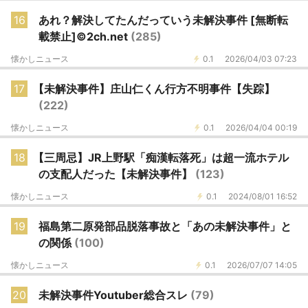
16
あれ？解決してたんだっていう未解決事件 [無断転
載禁止]©2ch.net
(285)
懐かしニュース
0.1
2026/04/03 07:23
17
【未解決事件】庄山仁くん行方不明事件【失踪】
(222)
懐かしニュース
0.1
2026/04/04 00:19
18
【三周忌】JR上野駅「痴漢転落死」は超一流ホテル
の支配人だった【未解決事件】
(123)
懐かしニュース
0.1
2024/08/01 16:52
19
福島第二原発部品脱落事故と「あの未解決事件」と
の関係
(100)
懐かしニュース
0.1
2026/07/07 14:05
20
未解決事件Youtuber総合スレ
(79)