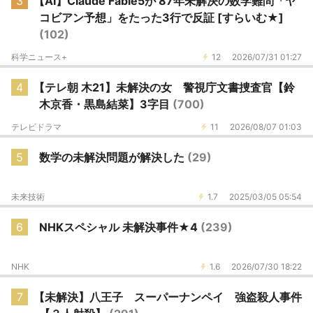
3
【AI】Claude Fable5が 87年未解決の数学難問「ヤ
コビアン予想」をたった3行で反証 [すらいむ★]
(102)
科学ニュース+
12
2026/07/31 01:27
4
【テレ朝 木21】未解決の女 警視庁文書捜査官【鈴
木京香・黒島結菜】3字目
(700)
テレビドラマ
11
2026/08/07 01:03
5
数学の未解決問題が解決した
(29)
未来技術
1.7
2025/03/05 05:54
6
NHKスペシャル 未解決事件★4
(239)
NHK
1.6
2026/07/30 18:22
7
【未解決】八王子 スーパーナンペイ 強盗殺人事件