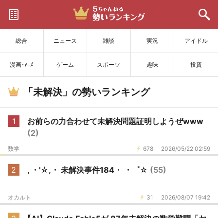
サイトを更新
総合
ニュース
雑談
実況
アイドル
漫画･ｱﾆﾒ
ゲーム
スポーツ
趣味
投資
「未解決」の勢いランキング
1
お前らの力合わせて未解決問題証明しようぜwww
(2)
数学
678
2026/05/22 02:59
2
, ・'☆,・ 未解決事件184・ ・゜☆
(55)
オカルト
31
2026/08/07 19:42