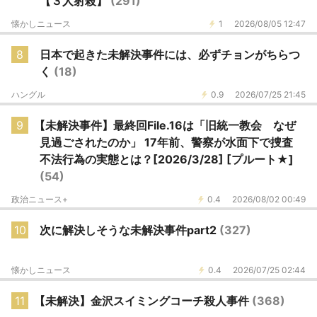
【３人射殺】
(291)
懐かしニュース
1
2026/08/05 12:47
8
日本で起きた未解決事件には、必ずチョンがちらつ
く
(18)
ハングル
0.9
2026/07/25 21:45
9
【未解決事件】最終回File.16は「旧統一教会 なぜ
見過ごされたのか」 17年前、警察が水面下で捜査
不法行為の実態とは？[2026/3/28] [プルート★]
(54)
政治ニュース+
0.4
2026/08/02 00:49
10
次に解決しそうな未解決事件part2
(327)
懐かしニュース
0.4
2026/07/25 02:44
11
【未解決】金沢スイミングコーチ殺人事件
(368)