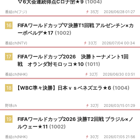
▽6大会連続得点Cロナ🈑★9
(1004)
番組ch(フジ)
35万
2026/06/28 01:27
16
FIFAワールドカップ▽決勝T1回戦 アルゼンチン×カ
ーボベルデ★17
(1002)
番組ch(NTV)
33万
2026/07/04 00:34
17
FIFAワールドカップ2026 決勝トーナメント1回
戦 オランダ対モロッコ★10
(1011)
番組ch(NHK)
32万
2026/06/30 03:51
18
【WBC準々決勝】日本ｖｓベネズエラ★6
(1004)
野球ch
32万
2026/03/15 01:29
19
FIFAワールドカップ2026 決勝T2回戦 ブラジル×ノ
ルウェー★11
(1002)
番組ch(NHK)
30万
2026/07/05 21:56