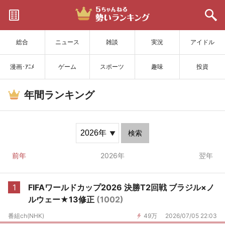
サイトを更新
総合
ニュース
雑談
実況
アイドル
漫画･ｱﾆﾒ
ゲーム
スポーツ
趣味
投資
年間ランキング
検索
前年
2026年
翌年
1
FIFAワールドカップ2026 決勝T2回戦 ブラジル×ノ
ルウェー★13修正
(1002)
番組ch(NHK)
49万
2026/07/05 22:03