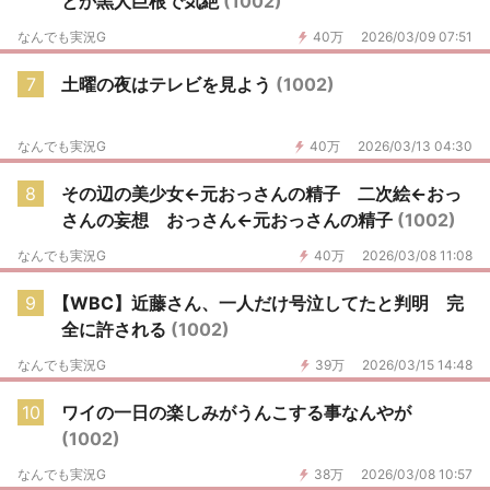
とか黒人巨根で気絶
(1002)
なんでも実況G
40万
2026/03/09 07:51
7
土曜の夜はテレビを見よう
(1002)
なんでも実況G
40万
2026/03/13 04:30
8
その辺の美少女←元おっさんの精子 二次絵←おっ
さんの妄想 おっさん←元おっさんの精子
(1002)
なんでも実況G
40万
2026/03/08 11:08
9
【WBC】近藤さん、一人だけ号泣してたと判明 完
全に許される
(1002)
なんでも実況G
39万
2026/03/15 14:48
10
ワイの一日の楽しみがうんこする事なんやが
(1002)
なんでも実況G
38万
2026/03/08 10:57