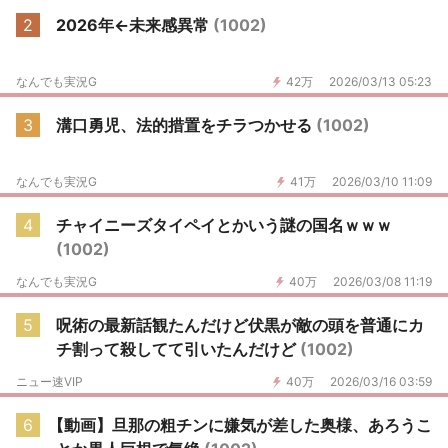
2
2026年←未来感異常
(1002)
なんでも実況G
42万
2026/03/13 05:23
3
溝口勇児、法的措置をチラつかせる
(1002)
なんでも実況G
41万
2026/03/10 11:09
4
チャイニーズタイペイとかいう謎の国名ｗｗｗ
(1002)
なんでも実況G
40万
2026/03/08 11:19
5
呪術の最新話観たんだけど伏黒が敵の頭を普通にカ
チ割って殺してて引いたんだけど
(1002)
ニュー速VIP
40万
2026/03/16 03:59
6
【動画】旦那の粗チンに嫌気が差した奥様、あろうこ