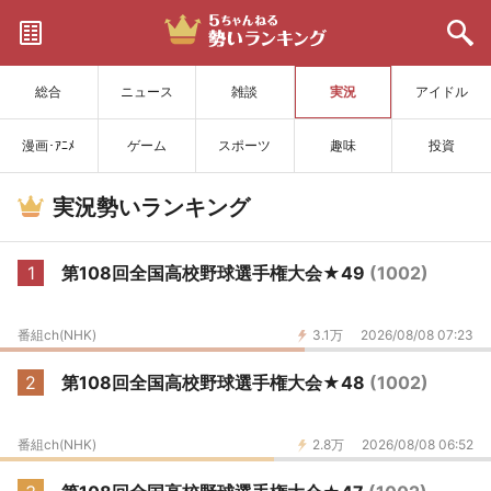
サイトを更新
総合
ニュース
雑談
実況
アイドル
漫画･ｱﾆﾒ
ゲーム
スポーツ
趣味
投資
実況勢いランキング
1
第108回全国高校野球選手権大会★49
(1002)
番組ch(NHK)
3.1万
2026/08/08 07:23
2
第108回全国高校野球選手権大会★48
(1002)
番組ch(NHK)
2.8万
2026/08/08 06:52