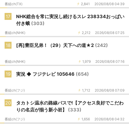
番組ch(TX)
2,841
2026/08/08 04:39
17
NHK総合を常に実況し続けるスレ 238334おっぱい
付き蛾
(303)
番組ch(NHK)
2,212
2026/08/08 07:25
18
[再]豊臣兄弟！（29）天下への道★2
(242)
番組ch(NHK)
1,979
2026/08/08 07:16
19
実況 ◆ フジテレビ 105646
(654)
番組ch(フジ)
1,712
2026/08/08 07:09
20
タカトシ温水の路線バスで!【アクセス良好でこだわ
りの名店が揃う新小岩】
(333)
番組ch(フジ)
1,656
2026/08/08 04:32