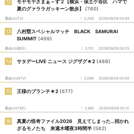
12
モヤモヤさまぁ～ず２【横浜・保土ケ谷区 ハマで
夏のグァララガッキーン散歩】
(760)
番組ch(TX)
3,248
2026/08/08 05:49
13
八村塁スペシャルマッチ BLACK SAMURAI
SUMMIT
(499)
番組ch(朝日)
3,151
2026/08/08 06:35
14
サタデーLIVE ニュース ジグザグ★2
(488)
番組ch(NTV)
3,099
2026/08/08 05:54
15
王様のブランチ★2
(677)
番組ch(TBS)
2,965
2026/08/08 05:10
16
真夏の怪奇ファイル2026 見えてしまった…招かれ
ざるモノたち 来週木曜夜3時間半
(582)