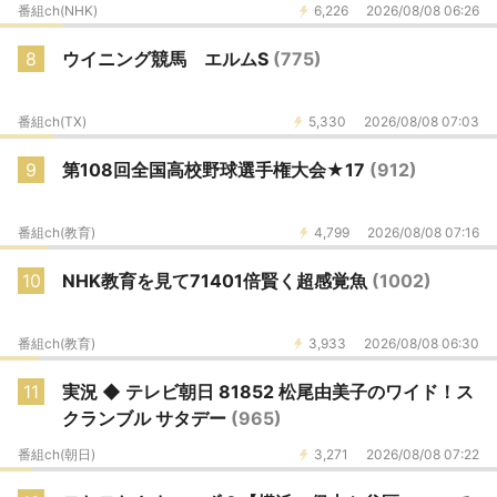
番組ch(NHK)
6,226
2026/08/08 06:26
8
ウイニング競馬 エルムS
(775)
番組ch(TX)
5,330
2026/08/08 07:03
9
第108回全国高校野球選手権大会★17
(912)
番組ch(教育)
4,799
2026/08/08 07:16
10
NHK教育を見て71401倍賢く超感覚魚
(1002)
番組ch(教育)
3,933
2026/08/08 06:30
11
実況 ◆ テレビ朝日 81852 松尾由美子のワイド！ス
クランブル サタデー
(965)
番組ch(朝日)
3,271
2026/08/08 07:22