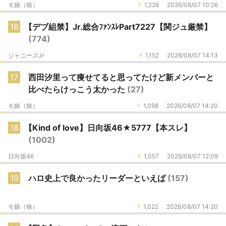
モ娘（狼）
1,226
2026/08/07 10:26
16
【デブ組禁】Jr.総合ﾌｧﾝｽﾚPart7227【関ジュ厳禁】
(774)
ジャニーズJr
1,152
2026/08/07 14:13
17
西田汐里って痩せてると思ってたけど新メンバーと
比べたらけっこう太かった
(27)
モ娘（狼）
1,098
2026/08/07 14:20
18
【Kind of love】日向坂46★5777【本スレ】
(1002)
日向坂46
1,057
2026/08/07 12:09
19
ハロ史上で良かったリーダーといえば
(157)
モ娘（狼）
1,022
2026/08/07 14:20