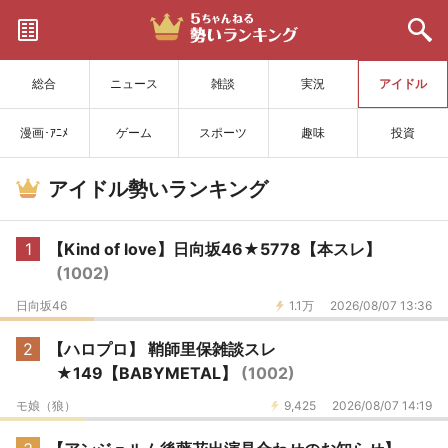
サイトを更新
総合
ニュース
雑談
実況
アイドル
漫画･ｱﾆﾒ
ゲーム
スポーツ
趣味
投資
アイドル勢いランキング
1
【Kind of love】日向坂46★5778【本スレ】
(1002)
日向坂46
1.1万
2026/08/07 13:36
2
【ハロプロ】 鞘師里保雑談スレ
★149【BABYMETAL】
(1002)
モ娘（狼）
9,425
2026/08/07 14:19