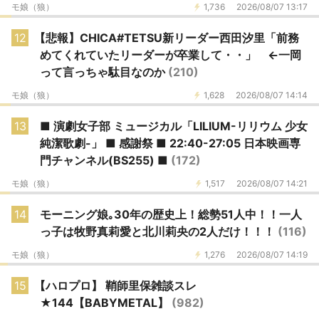
モ娘（狼）
1,736
2026/08/07 13:17
12
【悲報】CHICA#TETSU新リーダー西田汐里「前務
めてくれていたリーダーが卒業して・・」 ←一岡
って言っちゃ駄目なのか
(210)
モ娘（狼）
1,628
2026/08/07 14:14
13
■ 演劇女子部 ミュージカル「LILIUM-リリウム 少女
純潔歌劇-」 ■ 感謝祭 ■ 22:40-27:05 日本映画専
門チャンネル(BS255) ■
(172)
モ娘（狼）
1,517
2026/08/07 14:21
14
モーニング娘｡30年の歴史上！総勢51人中！！一人
っ子は牧野真莉愛と北川莉央の2人だけ！！！
(116)
モ娘（狼）
1,276
2026/08/07 14:19
15
【ハロプロ】 鞘師里保雑談スレ
★144【BABYMETAL】
(982)