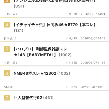
3
【アンジュルム後藤花出演見合わせのお知らせ】
(891)
モ娘（狼）
9,378
2026/08/07 14:21
4
【イチャイチャ虫】日向坂46★5779【本スレ】
(181)
日向坂46
4,419
2026/08/07 14:18
5
【ハロプロ】 鞘師里保雑談スレ
★148【BABYMETAL】
(1002)
モ娘（狼）
4,355
2026/08/07 11:36
6
NMB48本スレ★12302
(1002)
NMB48
3,378
2026/08/07 13:52
7
巨人監督代行92
(431)