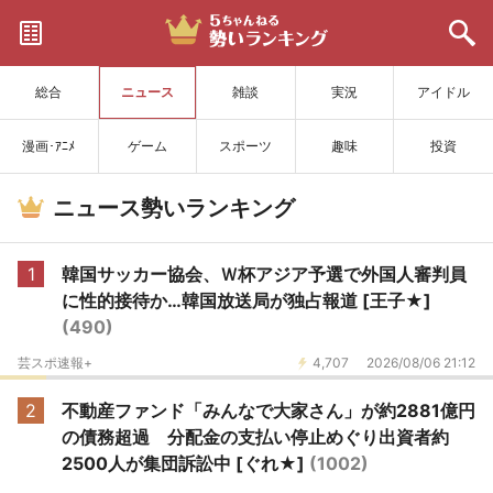
サイトを更新
総合
ニュース
雑談
実況
アイドル
漫画･ｱﾆﾒ
ゲーム
スポーツ
趣味
投資
ニュース勢いランキング
1
韓国サッカー協会、Ｗ杯アジア予選で外国人審判員
に性的接待か…韓国放送局が独占報道 [王子★]
(490)
芸スポ速報+
4,707
2026/08/06 21:12
2
不動産ファンド「みんなで大家さん」が約2881億円
の債務超過 分配金の支払い停止めぐり出資者約
2500人が集団訴訟中 [ぐれ★]
(1002)