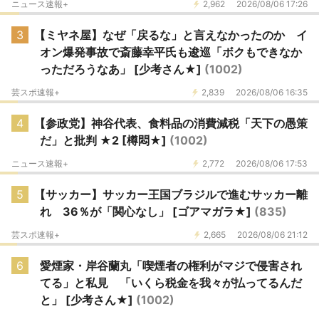
ニュース速報+
2,962
2026/08/06 17:26
3
【ミヤネ屋】なぜ「戻るな」と言えなかったのか イ
オン爆発事故で斎藤幸平氏も逡巡「ボクもできなか
っただろうなあ」 [少考さん★]
(1002)
芸スポ速報+
2,839
2026/08/06 16:35
4
【参政党】神谷代表、食料品の消費減税「天下の愚策
だ」と批判 ★2 [樽悶★]
(1002)
ニュース速報+
2,772
2026/08/06 17:53
5
【サッカー】サッカー王国ブラジルで進むサッカー離
れ 36％が「関心なし」 [ゴアマガラ★]
(835)
芸スポ速報+
2,665
2026/08/06 21:12
6
愛煙家・岸谷蘭丸「喫煙者の権利がマジで侵害され
てる」と私見 「いくら税金を我々が払ってるんだ
と」 [少考さん★]
(1002)