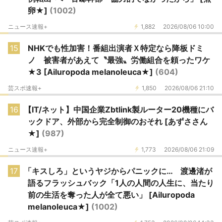
卵★]
(1002)
ニュース速報+
1,882
2026/08/06 10:00
15
NHKでも性加害！番組出演者Ｘ特定なら降板ドミ
ノ 被害者があえて〝最強〟労働組合を頼ったワケ
★3 [Ailuropoda melanoleuca★]
(604)
芸スポ速報+
1,850
2026/08/06 21:10
16
【IT/ネット】中国企業Zbtlink製ルーター20機種にバ
ックドア、外部から完全制御のおそれ [あずささん
★]
(987)
ニュース速報+
1,773
2026/08/06 21:09
17
「キスしろ」というヤジからパニックに… 渡邊渚が
語るフラッシュバック「1人の人間の人生に、当たり
前の生活を奪った人が全て悪い」 [Ailuropoda
melanoleuca★]
(1002)