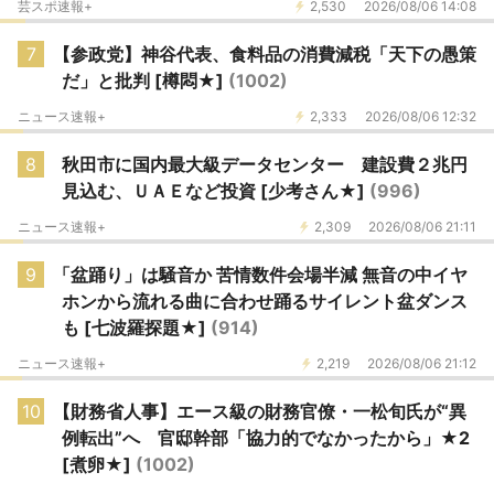
芸スポ速報+
2,530
2026/08/06 14:08
7
【参政党】神谷代表、食料品の消費減税「天下の愚策
だ」と批判 [樽悶★]
(1002)
ニュース速報+
2,333
2026/08/06 12:32
8
秋田市に国内最大級データセンター 建設費２兆円
見込む、ＵＡＥなど投資 [少考さん★]
(996)
ニュース速報+
2,309
2026/08/06 21:11
9
「盆踊り」は騒音か 苦情数件会場半減 無音の中イヤ
ホンから流れる曲に合わせ踊るサイレント盆ダンス
も [七波羅探題★]
(914)
ニュース速報+
2,219
2026/08/06 21:12
10
【財務省人事】エース級の財務官僚・一松旬氏が“異
例転出”へ 官邸幹部「協力的でなかったから」★2
[煮卵★]
(1002)