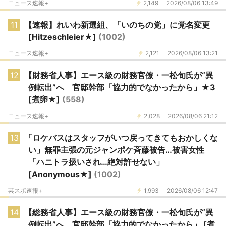
ニュース速報+
2,149
2026/08/06 13:49
11
【速報】れいわ新選組、「いのちの党」に党名変更
[Hitzeschleier★]
(1002)
ニュース速報+
2,121
2026/08/06 13:21
12
【財務省人事】エース級の財務官僚・一松旬氏が“異
例転出”へ 官邸幹部「協力的でなかったから」★3
[煮卵★]
(558)
ニュース速報+
2,028
2026/08/06 21:12
13
「ロケバスはスタッフがいつ戻ってきてもおかしくな
い」無罪主張の元ジャンポケ斉藤被告…被害女性
「ハニトラ扱いされ…絶対許せない」
[Anonymous★]
(1002)
芸スポ速報+
1,993
2026/08/06 12:47
14
【総務省人事】エース級の財務官僚・一松旬氏が“異
例転出”へ 官邸幹部「協力的でなかったから」 [煮