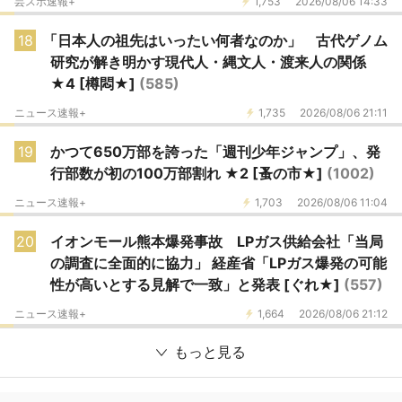
芸スポ速報+
1,753
2026/08/06 14:33
18
「日本人の祖先はいったい何者なのか」 古代ゲノム
研究が解き明かす現代人・縄文人・渡来人の関係
★4 [樽悶★]
(585)
ニュース速報+
1,735
2026/08/06 21:11
19
かつて650万部を誇った「週刊少年ジャンプ」、発
行部数が初の100万部割れ ★2 [蚤の市★]
(1002)
ニュース速報+
1,703
2026/08/06 11:04
20
イオンモール熊本爆発事故 LPガス供給会社「当局
の調査に全面的に協力」 経産省「LPガス爆発の可能
性が高いとする見解で一致」と発表 [ぐれ★]
(557)
ニュース速報+
1,664
2026/08/06 21:12
もっと見る