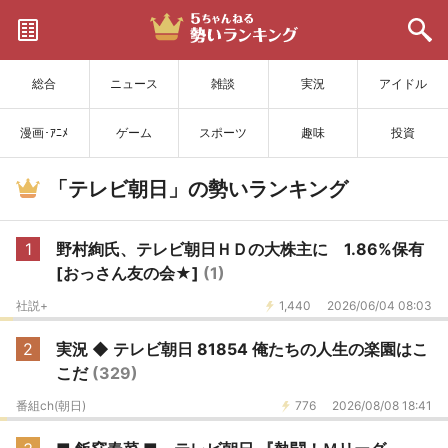
サイトを更新
総合
ニュース
雑談
実況
アイドル
漫画･ｱﾆﾒ
ゲーム
スポーツ
趣味
投資
「テレビ朝日」の勢いランキング
1
野村絢氏、テレビ朝日ＨＤの大株主に 1.86%保有
[おっさん友の会★]
(1)
社説+
1,440
2026/06/04 08:03
2
実況 ◆ テレビ朝日 81854 俺たちの人生の楽園はこ
こだ
(329)
番組ch(朝日)
776
2026/08/08 18:41