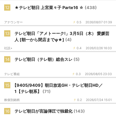
12
★テレビ朝日 上宮菜々子 Parte16 ☆
(438)
アナウンサー
0.5
2026/08/07 01:39
13
テレビ朝日「アメトーーク!」3月5日（木） 愛媛芸
人 [朝一から閉店までφ★]
(4)
社説+
0.4
2026/02/26 16:33
14
テレビ朝日（テレ朝）総合スレ
(5)
テレビ番組
0.3
2026/08/05 23:33
15
【9405/9409】朝日放送GH・テレビ朝日HD／
1【テレ朝系】
(71)
株個別銘柄
0.2
2026/07/24 15:01
16
テレビ朝日が言論弾圧で独裁化
(143)