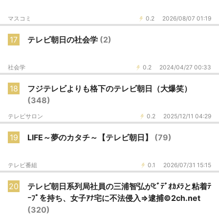
マスコミ
0.2
2026/08/07 01:19
17
テレビ朝日の社会学
(2)
社会学
0.2
2024/04/27 00:33
18
フジテレビよりも格下のテレビ朝日（大爆笑）
(348)
テレビサロン
0.2
2025/12/11 04:29
19
LIFE～夢のカタチ～【テレビ朝日】
(79)
テレビ番組
0.1
2026/07/31 15:15
20
テレビ朝日系列局社員の三浦智弘がﾋﾞﾃﾞｵｶﾒﾗと粘着ﾃ
ｰﾌﾟを持ち、女子ｱﾅ宅に不法侵入⇒逮捕©2ch.net
(320)