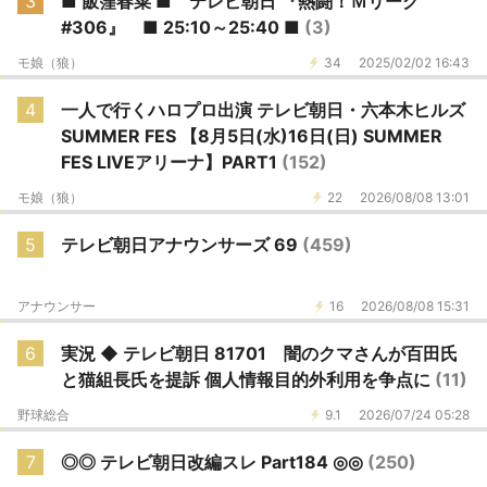
3
■ 飯窪春菜 ■ テレビ朝日 『熱闘！Ｍリーグ
#306』 ■ 25:10～25:40 ■
(3)
モ娘（狼）
34
2025/02/02 16:43
4
一人で行くハロプロ出演 テレビ朝日・六本木ヒルズ
SUMMER FES 【8月5日(水)16日(日) SUMMER
FES LIVEアリーナ】PART1
(152)
モ娘（狼）
22
2026/08/08 13:01
5
テレビ朝日アナウンサーズ 69
(459)
アナウンサー
16
2026/08/08 15:31
6
実況 ◆ テレビ朝日 81701 闇のクマさんが百田氏
と猫組長氏を提訴 個人情報目的外利用を争点に
(11)
野球総合
9.1
2026/07/24 05:28
7
◎◎ テレビ朝日改編スレ Part184 ◎◎
(250)