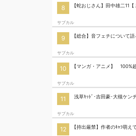
【蛇おじさん】田中雄二11【
8
サブカル
【総合】音フェチについて語ろう
9
サブカル
【マンガ・アニメ】 100
10
サブカル
浅草ｷｯﾄﾞ･吉田豪･大槻ケンヂ･
11
サブカル
【持出厳禁】作者のｷｬﾗ萌え
12