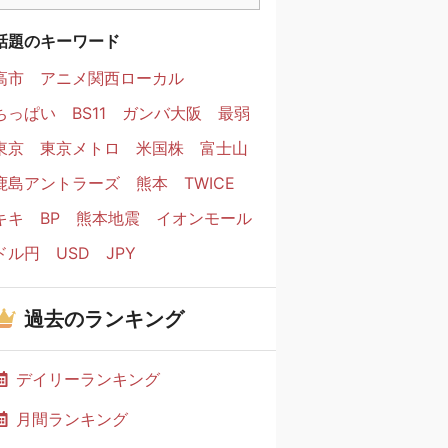
話題のキーワード
高市
アニメ関西ローカル
ちっぱい
BS11
ガンバ大阪
最弱
東京
東京メトロ
米国株
富士山
鹿島アントラーズ
熊本
TWICE
キキ
BP
熊本地震
イオンモール
ドル円
USD
JPY
過去のランキング
デイリーランキング
月間ランキング