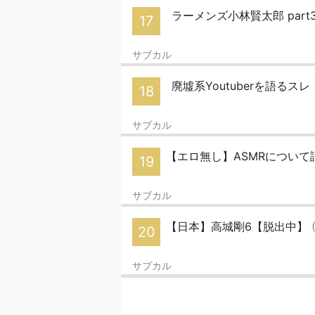
ラーメンズ小林賢太郎 part
17
サブカル
廃墟系Youtuberを語るスレ
18
サブカル
【エロ無し】ASMRについて
19
サブカル
【日本】高城剛6【脱出中】
20
サブカル