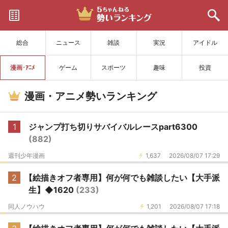
サイトを更新
総合
ニュース
雑談
実況
アイドル
漫画･ｱﾆﾒ
ゲーム
スポーツ
趣味
投資
漫画・アニメ勢いランキング
1
ジャンプ打ち切りサバイバルレースpart6300
(882)
週刊少年漫画
1,637
2026/08/07 17:29
2
【絵描きオフ者専用】何が何でも雑談したい【大手派
生】◆1620
(233)
同人ノウハウ
1,201
2026/08/07 17:18