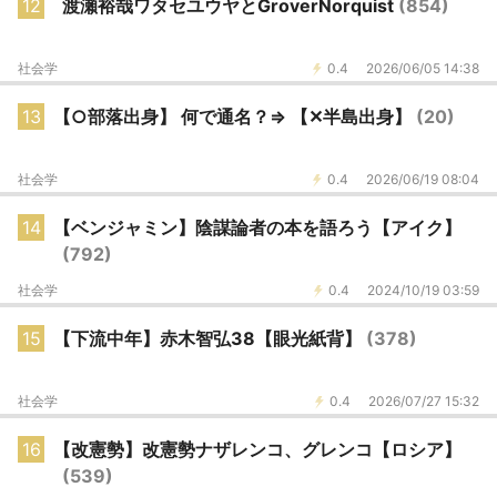
12
渡瀬裕哉ワタセユウヤとGroverNorquist
(854)
社会学
0.4
2026/06/05 14:38
13
【○部落出身】 何で通名？⇒ 【✕半島出身】
(20)
社会学
0.4
2026/06/19 08:04
14
【ベンジャミン】陰謀論者の本を語ろう【アイク】
(792)
社会学
0.4
2024/10/19 03:59
15
【下流中年】赤木智弘38【眼光紙背】
(378)
社会学
0.4
2026/07/27 15:32
16
【改憲勢】改憲勢ナザレンコ、グレンコ【ロシア】
(539)