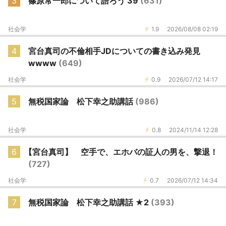
3
篠原常一郎について語ろう 39
(631)
社会学
1.9
2026/08/08 02:19
4
宮台真司の不倫相手JDについての書き込み発見
wwww
(649)
社会学
0.9
2026/07/12 14:17
5
無税国家論 松下幸之助講話
(986)
社会学
0.8
2024/11/14 12:28
6
【宮台真司】 空手で、エホバの証人の男を、撃退！
(727)
社会学
0.7
2026/07/12 14:34
7
無税国家論 松下幸之助講話 ★2
(393)