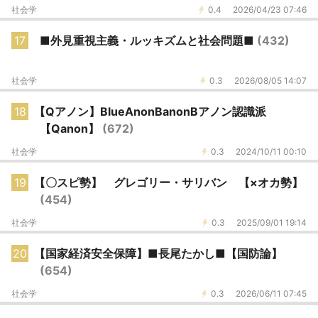
社会学
0.4
2026/04/23 07:46
17
■外見重視主義・ルッキズムと社会問題■
(432)
社会学
0.3
2026/08/05 14:07
18
【Qアノン】BlueAnonBanonBアノン認識派
【Qanon】
(672)
社会学
0.3
2024/10/11 00:10
19
【〇スピ勢】 グレゴリー・サリバン 【×オカ勢】
(454)
社会学
0.3
2025/09/01 19:14
20
【国家経済安全保障】■長尾たかし■【国防論】
(654)
社会学
0.3
2026/06/11 07:45