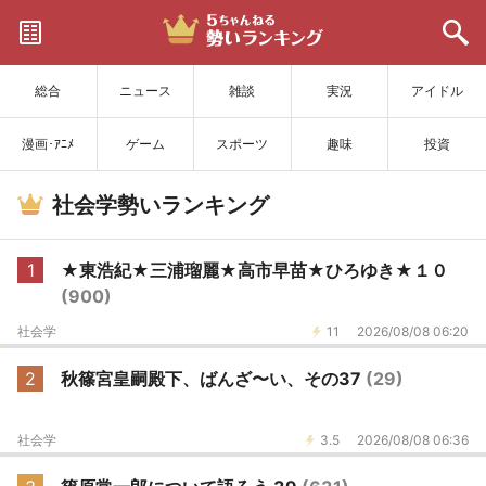
サイトを更新
総合
ニュース
雑談
実況
アイドル
漫画･ｱﾆﾒ
ゲーム
スポーツ
趣味
投資
社会学勢いランキング
1
★東浩紀★三浦瑠麗★高市早苗★ひろゆき★１０
(900)
社会学
11
2026/08/08 06:20
2
秋篠宮皇嗣殿下、ばんざ〜い、その37
(29)
社会学
3.5
2026/08/08 06:36