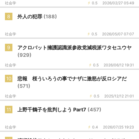
社会学
0.5
2026/02/27 05:49
8
外人の犯罪
(188)
社会学
0.5
2026/05/07 07:07
9
アクロバット擁護認識派参政党減税派ワタセユウヤ
(929)
社会学
0.5
2026/06/12 19:31
10
悲報 桜ういろうの事でナザに激怒が反ロシアだ
(571)
社会学
0.5
2025/12/12 21:01
11
上野千鶴子を批判しよう Part7
(457)
社会学
0.4
2026/07/25 19:23