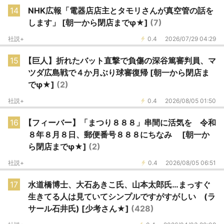
14
NHK広報「電器店店主とタモリさんが真空管の話を
します」 [朝一から閉店までφ★]
(7)
社説+
0.4
2026/07/29 04:29
15
【巨人】折れたバット直撃で負傷の深谷篤審判員、マ
ツダ広島戦で４か月ぶり球審復帰 [朝一から閉店ま
でφ★]
(2)
社説+
0.4
2026/08/05 01:50
16
【フィーバー】「まつり８８８」串間に活気を 令和
８年８月８日、郵便番号８８８にちなみ [朝一か
ら閉店までφ★]
(2)
社説+
0.4
2026/08/05 06:51
17
水道橋博士、大石あきこ氏、山本太郎氏…まっすぐ
生きてる人は見ていてシンプルですがすがしい (ラ
サール石井氏) [少考さん★]
(428)