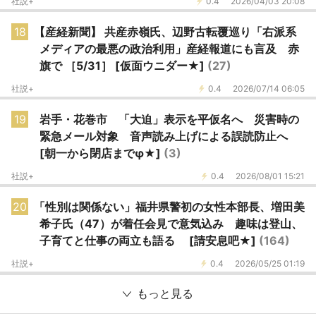
社説+
0.4
2026/04/03 20:08
18
【産経新聞】 共産赤嶺氏、辺野古転覆巡り「右派系
メディアの最悪の政治利用」産経報道にも言及 赤
旗で ［5/31］ [仮面ウニダー★]
(27)
社説+
0.4
2026/07/14 06:05
19
岩手・花巻市 「大迫」表示を平仮名へ 災害時の
緊急メール対象 音声読み上げによる誤読防止へ
[朝一から閉店までφ★]
(3)
社説+
0.4
2026/08/01 15:21
20
「性別は関係ない」福井県警初の女性本部長、増田美
希子氏（47）が着任会見で意気込み 趣味は登山、
子育てと仕事の両立も語る [請安息吧★]
(164)
社説+
0.4
2026/05/25 01:19
もっと見る