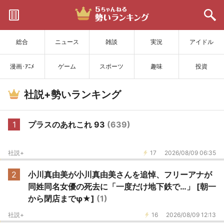
サイトを更新
総合
ニュース
雑談
実況
アイドル
漫画･ｱﾆﾒ
ゲーム
スポーツ
趣味
投資
社説+勢いランキング
1
プラスのあれこれ 93
(639)
社説+
17
2026/08/09 06:35
2
小川真由美が小川真由美さんを追悼、フリーアナが
同姓同名女優の死去に「一度だけ地下鉄で…」 [朝一
から閉店までφ★]
(1)
社説+
16
2026/08/09 12:13