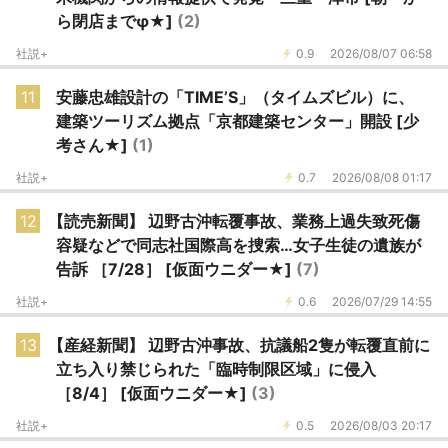
ら閉店までφ★]
(2)
社説+
0.9
2026/08/07 06:58
11
安藤忠雄設計の「TIME’S」（タイムズビル）に、
建築ツーリズム拠点「京都建築センター」開設 [少
考さん★]
(1)
社説+
0.7
2026/08/08 01:17
12
【読売新聞】 辺野古沖転覆事故、業務上過失致死傷
容疑などで同志社国際高を捜索…女子生徒の遺族が
告訴 ［7/28］ [仮面ウニダー★]
(7)
社説+
0.6
2026/07/29 14:55
13
【産経新聞】 辺野古沖事故、抗議船2隻が転覆直前に
立ち入り禁じられた「臨時制限区域」に侵入
［8/4］ [仮面ウニダー★]
(3)
社説+
0.5
2026/08/03 20:17