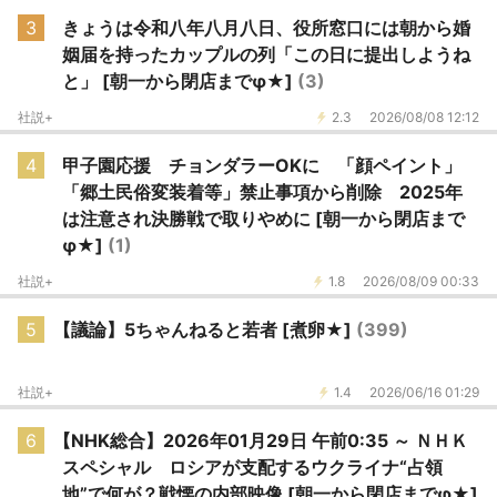
3
きょうは令和八年八月八日、役所窓口には朝から婚
姻届を持ったカップルの列「この日に提出しようね
と」 [朝一から閉店までφ★]
(3)
社説+
2.3
2026/08/08 12:12
4
甲子園応援 チョンダラーOKに 「顔ペイント」
「郷土民俗変装着等」禁止事項から削除 2025年
は注意され決勝戦で取りやめに [朝一から閉店まで
φ★]
(1)
社説+
1.8
2026/08/09 00:33
5
【議論】5ちゃんねると若者 [煮卵★]
(399)
社説+
1.4
2026/06/16 01:29
6
【NHK総合】2026年01月29日 午前0:35 ～ ＮＨＫ
スペシャル ロシアが支配するウクライナ“占領
地”で何が？戦慄の内部映像 [朝一から閉店までφ★]