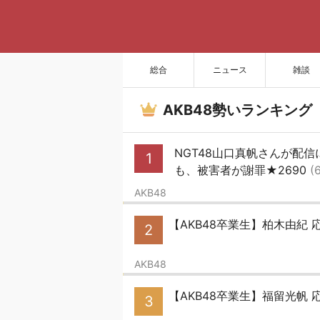
総合
ニュース
雑談
AKB48勢いランキング
NGT48山口真帆さんが配
1
も、被害者が謝罪★2690
(
AKB48
【AKB48卒業生】柏木由紀 
2
AKB48
【AKB48卒業生】福留光帆 
3