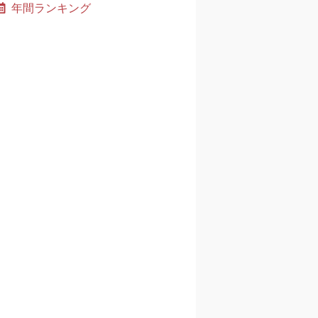
年間ランキング