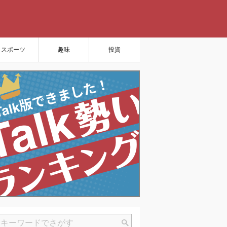
スポーツ
趣味
投資