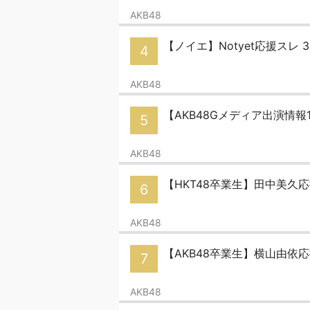
AKB48
【ノイエ】Notyet応援スレ
4
AKB48
【AKB48Gメディア出演情報
5
AKB48
【HKT48卒業生】田中美久
6
AKB48
【AKB48卒業生】横山由依
7
AKB48