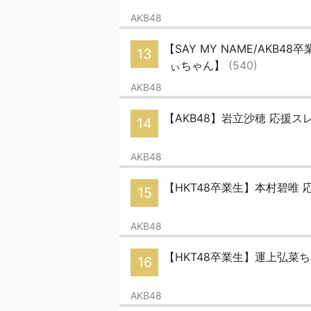
AKB48
【SAY MY NAME/AKB48
13
ぃちゃん】
(540)
AKB48
【AKB48】岩立沙穂 応援スレ
14
AKB48
【HKT48卒業生】本村碧唯
15
AKB48
【HKT48卒業生】運上弘菜
16
AKB48