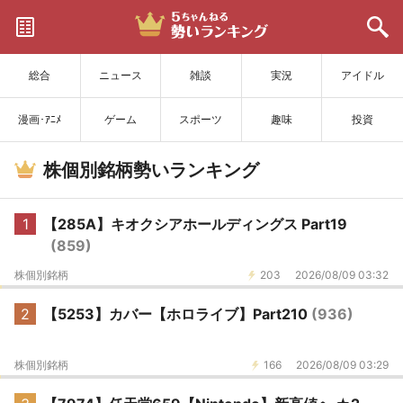
サイトを更新
総合
ニュース
雑談
実況
アイドル
漫画･ｱﾆﾒ
ゲーム
スポーツ
趣味
投資
株個別銘柄勢いランキング
1
【285A】キオクシアホールディングス Part19
(859)
株個別銘柄
203
2026/08/09 03:32
2
【5253】カバー【ホロライブ】Part210
(936)
株個別銘柄
166
2026/08/09 03:29