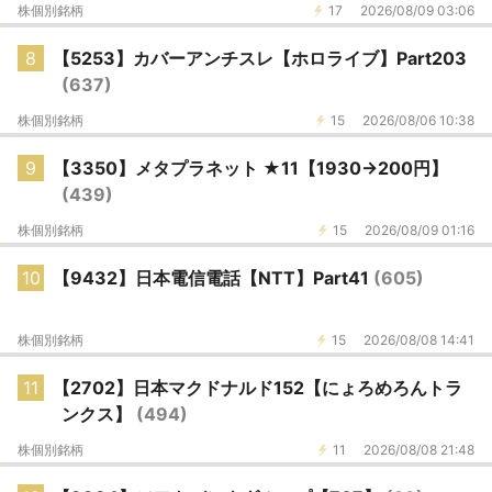
株個別銘柄
17
2026/08/09 03:06
8
【5253】カバーアンチスレ【ホロライブ】Part203
(637)
株個別銘柄
15
2026/08/06 10:38
9
【3350】メタプラネット ★11【1930→200円】
(439)
株個別銘柄
15
2026/08/09 01:16
10
【9432】日本電信電話【NTT】Part41
(605)
株個別銘柄
15
2026/08/08 14:41
11
【2702】日本マクドナルド152【にょろめろんトラ
ンクス】
(494)
株個別銘柄
11
2026/08/08 21:48