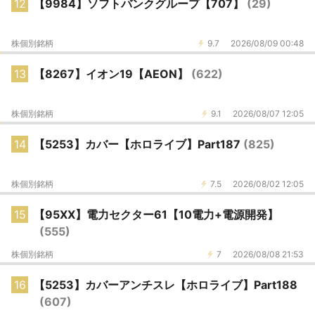
12
【9984】ソフトバンクグループ【707】
(29)
株個別銘柄
9.7
2026/08/09 00:48
13
【8267】イオン19【AEON】
(622)
株個別銘柄
9.1
2026/08/07 12:05
14
【5253】カバー【ホロライブ】Part187
(825)
株個別銘柄
7.5
2026/08/02 12:05
15
【95XX】電力セクター61【10電力+電源開発】
(555)
株個別銘柄
7
2026/08/08 21:53
16
【5253】カバーアンチスレ【ホロライブ】Part188
(607)