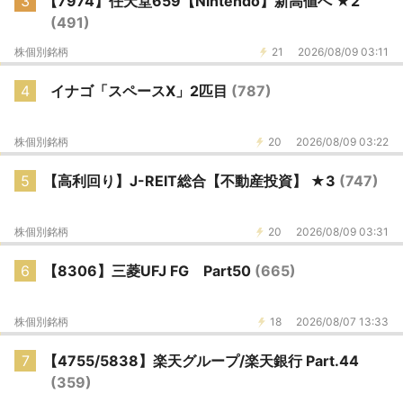
3
【7974】任天堂659【Nintendo】新高値へ ★2
(491)
株個別銘柄
21
2026/08/09 03:11
4
イナゴ「スペースX」2匹目
(787)
株個別銘柄
20
2026/08/09 03:22
5
【高利回り】J-REIT総合【不動産投資】 ★3
(747)
株個別銘柄
20
2026/08/09 03:31
6
【8306】三菱UFJ FG Part50
(665)
株個別銘柄
18
2026/08/07 13:33
7
【4755/5838】楽天グループ/楽天銀行 Part.44
(359)