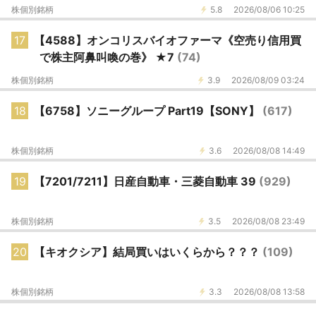
株個別銘柄
5.8
2026/08/06 10:25
17
【4588】オンコリスバイオファーマ《空売り信用買
で株主阿鼻叫喚の巻》 ★7
(74)
株個別銘柄
3.9
2026/08/09 03:24
18
【6758】ソニーグループ Part19【SONY】
(617)
株個別銘柄
3.6
2026/08/08 14:49
19
【7201/7211】日産自動車・三菱自動車 39
(929)
株個別銘柄
3.5
2026/08/08 23:49
20
【キオクシア】結局買いはいくらから？？？
(109)
株個別銘柄
3.3
2026/08/08 13:58