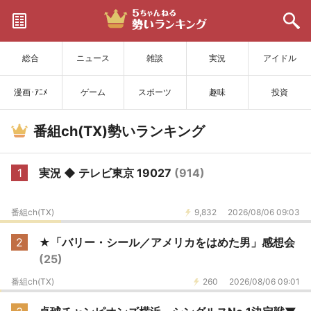
サイトを更新
総合
ニュース
雑談
実況
アイドル
漫画･ｱﾆﾒ
ゲーム
スポーツ
趣味
投資
番組ch(TX)勢いランキング
1
実況 ◆ テレビ東京 19027
(914)
番組ch(TX)
9,832
2026/08/06 09:03
2
★「バリー・シール／アメリカをはめた男」感想会
(25)
番組ch(TX)
260
2026/08/06 09:01