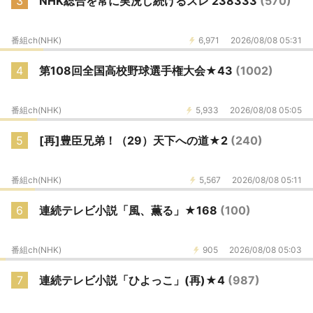
3
NHK総合を常に実況し続けるスレ 238333
(570)
番組ch(NHK)
6,971
2026/08/08 05:31
4
第108回全国高校野球選手権大会★43
(1002)
番組ch(NHK)
5,933
2026/08/08 05:05
5
[再]豊臣兄弟！（29）天下への道★2
(240)
番組ch(NHK)
5,567
2026/08/08 05:11
6
連続テレビ小説「風、薫る」★168
(100)
番組ch(NHK)
905
2026/08/08 05:03
7
連続テレビ小説「ひよっこ」(再)★4
(987)