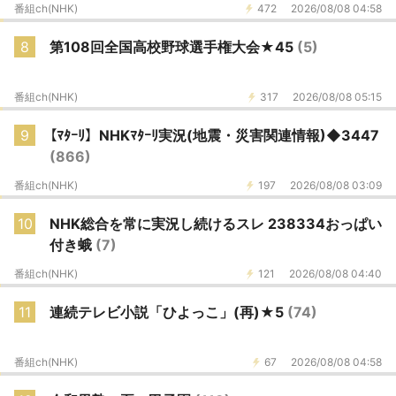
番組ch(NHK)
472
2026/08/08 04:58
8
第108回全国高校野球選手権大会★45
(5)
番組ch(NHK)
317
2026/08/08 05:15
9
【ﾏﾀｰﾘ】NHKﾏﾀｰﾘ実況(地震・災害関連情報)◆3447
(866)
番組ch(NHK)
197
2026/08/08 03:09
10
NHK総合を常に実況し続けるスレ 238334おっぱい
付き蛾
(7)
番組ch(NHK)
121
2026/08/08 04:40
11
連続テレビ小説「ひよっこ」(再)★5
(74)
番組ch(NHK)
67
2026/08/08 04:58