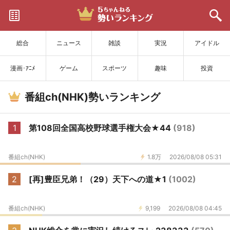
サイトを更新
総合
ニュース
雑談
実況
アイドル
漫画･ｱﾆﾒ
ゲーム
スポーツ
趣味
投資
番組ch(NHK)勢いランキング
1
第108回全国高校野球選手権大会★44
(918)
番組ch(NHK)
1.8万
2026/08/08 05:31
2
[再]豊臣兄弟！（29）天下への道★1
(1002)
番組ch(NHK)
9,199
2026/08/08 04:45