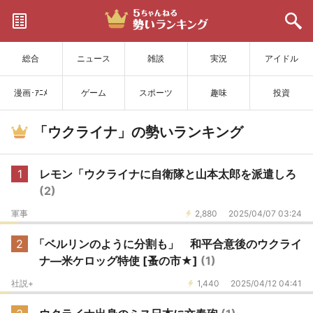
サイトを更新
総合
ニュース
雑談
実況
アイドル
漫画･ｱﾆﾒ
ゲーム
スポーツ
趣味
投資
「ウクライナ」の勢いランキング
1
レモン「ウクライナに自衛隊と山本太郎を派遣しろ
(2)
軍事
2,880
2025/04/07 03:24
2
「ベルリンのように分割も」 和平合意後のウクライ
ナ―米ケロッグ特使 [蚤の市★]
(1)
社説+
1,440
2025/04/12 04:41