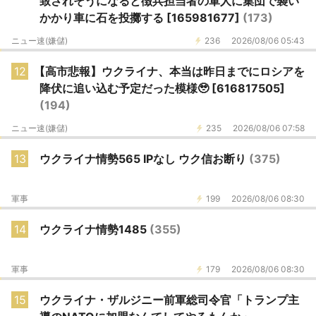
致されそうになると徴兵担当者の軍人に集団で襲い
かかり車に石を投擲する [165981677]
(173)
ニュー速(嫌儲)
236
2026/08/06 05:43
12
【高市悲報】ウクライナ、本当は昨日までにロシアを
降伏に追い込む予定だった模様🥹 [616817505]
(194)
ニュー速(嫌儲)
235
2026/08/06 07:58
13
ウクライナ情勢565 IPなし ウク信お断り
(375)
軍事
199
2026/08/06 08:30
14
ウクライナ情勢1485
(355)
軍事
179
2026/08/06 08:30
15
ウクライナ・ザルジニー前軍総司令官「トランプ主