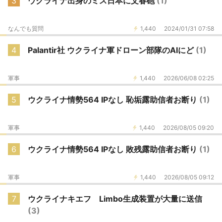
3
ウクライナ出身のミス日本に文春砲
(1)
なんでも質問
1,440
2024/01/31 07:58
4
Palantir社 ウクライナ軍ドローン部隊のAIにど
(1)
軍事
1,440
2026/06/08 02:25
5
ウクライナ情勢564 IPなし 恥垢露助信者お断り
(1)
軍事
1,440
2026/08/05 09:20
6
ウクライナ情勢564 IPなし 敗残露助信者お断り
(1)
軍事
1,440
2026/08/05 09:12
7
ウクライナキエフ Limbo生成装置が大量に送信
(3)