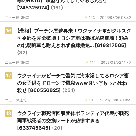
導のNATOに加盟なんてしてやるもんか」
[245325974]
(161)
ニュー速(嫌儲)
123
2026/08/06 08:42
16
【悲報】プーチン悪夢再来！ウクライナ軍がクルスク
司令部を完全破壊！ロシア軍は指揮系統崩壊！頼み
の北朝鮮軍も耐えきれず前線撤退… [616817505]
(32)
ニュー速(嫌儲)
114
2025/02/02 11:47
17
ウクライナがビーチで呑気に海水浴してるロシア畜
の女子供をドローンで屠殺www良いぞもっと死ね
殺せ [866556825]
(231)
ニュース速報
106
2026/08/06 06:59
18
ウクライナ戦死者回収団体ボランティア代表が戦死
両軍戦死者の交換レートが悲惨すぎる
[633746646]
(20)