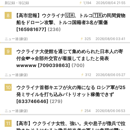
新記録・珍記録
1,194
2026/08/04 21:55
8
【高市悲報】ウクライナ🇺🇦、トルコ🇹🇷の民間貨物
船をドローン攻撃、トルコ国籍者3名が重傷
[165981677]
(236)
ニュー速(嫌儲)
325
2026/08/06 03:41
9
ウクライナ大使館を通じて集めめられた日本人の寄
付金💸→全部外交官が着服してましたと発表
wwwww [709039863]
(700)
ニュー速(嫌儲)
312
2026/08/06 05:27
10
ウクライナ首都キエフが火の海になる ロシア軍が25
発ミサイルを打ち込みパトリオット稼働できず
[633746646]
(279)
ニュー速(嫌儲)
254
2026/08/06 06:53
11
【高市】ウクライナ女性、強い。夫や息子が徴兵で拉