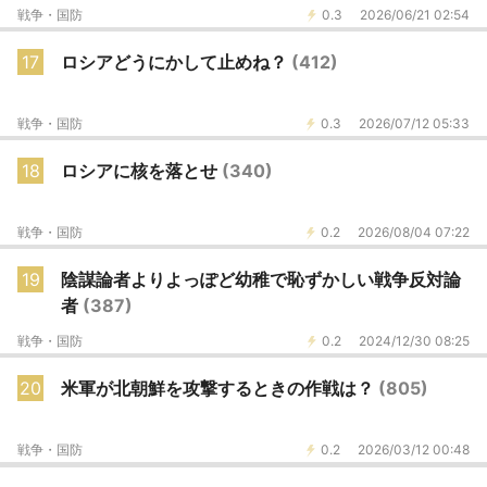
戦争・国防
0.3
2026/06/21 02:54
17
ロシアどうにかして止めね？
(412)
戦争・国防
0.3
2026/07/12 05:33
18
ロシアに核を落とせ
(340)
戦争・国防
0.2
2026/08/04 07:22
19
陰謀論者よりよっぽど幼稚で恥ずかしい戦争反対論
者
(387)
戦争・国防
0.2
2024/12/30 08:25
20
米軍が北朝鮮を攻撃するときの作戦は？
(805)
戦争・国防
0.2
2026/03/12 00:48