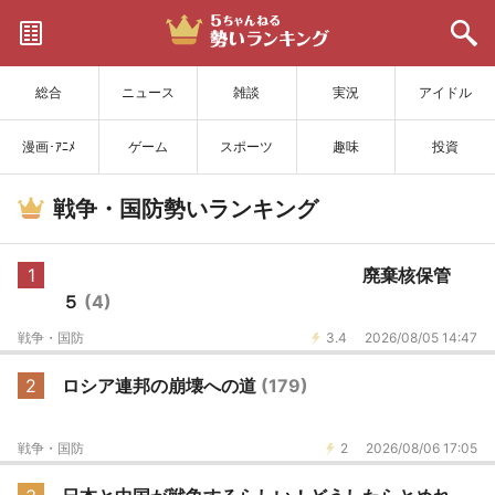
サイトを更新
総合
ニュース
雑談
実況
アイドル
漫画･ｱﾆﾒ
ゲーム
スポーツ
趣味
投資
戦争・国防勢いランキング
1
廃棄核保管
５
(4)
戦争・国防
3.4
2026/08/05 14:47
2
ロシア連邦の崩壊への道
(179)
戦争・国防
2
2026/08/06 17:05