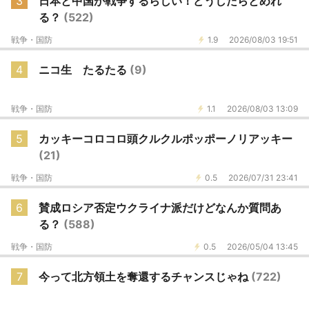
3
日本と中国が戦争するらしい！どうしたらとめれ
る？
(522)
戦争・国防
1.9
2026/08/03 19:51
4
ニコ生 たるたる
(9)
戦争・国防
1.1
2026/08/03 13:09
5
カッキーコロコロ頭クルクルポッポーノリアッキー
(21)
戦争・国防
0.5
2026/07/31 23:41
6
賛成ロシア否定ウクライナ派だけどなんか質問あ
る？
(588)
戦争・国防
0.5
2026/05/04 13:45
7
今って北方領土を奪還するチャンスじゃね
(722)