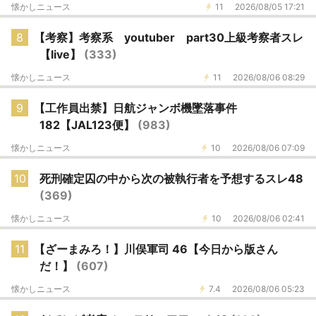
懐かしニュース
11
2026/08/05 17:21
8
【考察】考察系 youtuber part30上級考察者スレ
【live】
(333)
懐かしニュース
11
2026/08/06 08:29
9
【工作員出禁】日航ジャンボ機墜落事件
182【JAL123便】
(983)
懐かしニュース
10
2026/08/06 07:09
10
死刑確定囚の中から次の被執行者を予想するスレ48
(369)
懐かしニュース
10
2026/08/06 02:41
11
【ざーまみろ！】川俣軍司 46【今日から版さん
だ！】
(607)
懐かしニュース
7.4
2026/08/06 05:23