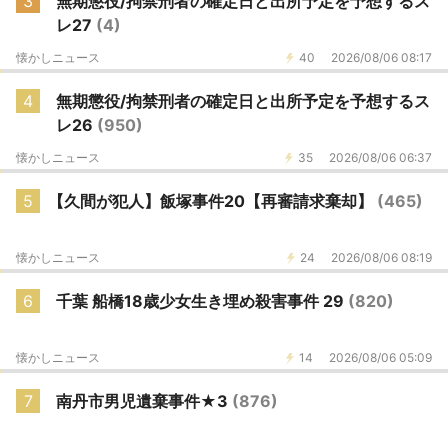
3
無期懲役/拘禁刑者の確定日と出所予定を予想するス
レ27
(4)
懐かしニュース
40
2026/08/06 08:17
4
無期懲役/拘禁刑者の確定日と出所予定を予想するス
レ26
(950)
懐かしニュース
35
2026/08/06 06:37
5
【久間が犯人】飯塚事件20【再審請求棄却】
(465)
懐かしニュース
24
2026/08/06 08:19
6
千葉 船橋18歳少女生き埋め殺害事件 29
(820)
懐かしニュース
14
2026/08/06 05:09
7
南丹市男児遺棄事件★3
(876)