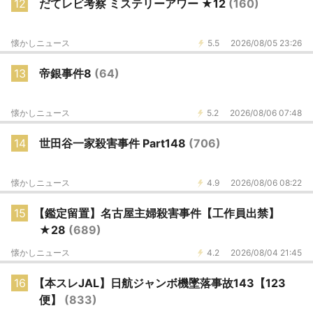
12
だてレビ考察 ミステリーアワー ★12
(160)
懐かしニュース
5.5
2026/08/05 23:26
13
帝銀事件8
(64)
懐かしニュース
5.2
2026/08/06 07:48
14
世田谷一家殺害事件 Part148
(706)
懐かしニュース
4.9
2026/08/06 08:22
15
【鑑定留置】名古屋主婦殺害事件【工作員出禁】
★28
(689)
懐かしニュース
4.2
2026/08/04 21:45
16
【本スレJAL】日航ジャンボ機墜落事故143【123
便】
(833)