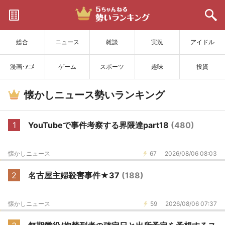
サイトを更新
総合
ニュース
雑談
実況
アイドル
漫画･ｱﾆﾒ
ゲーム
スポーツ
趣味
投資
懐かしニュース勢いランキング
1
YouTubeで事件考察する界隈達part18
(480)
懐かしニュース
67
2026/08/06 08:03
2
名古屋主婦殺害事件★37
(188)
懐かしニュース
59
2026/08/06 07:37