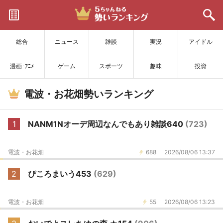
サイトを更新
総合
ニュース
雑談
実況
アイドル
漫画･ｱﾆﾒ
ゲーム
スポーツ
趣味
投資
電波・お花畑勢いランキング
1
NANM1Nオーデ周辺なんでもあり雑談640
(723)
電波・お花畑
688
2026/08/06 13:37
2
ぴころまいう453
(629)
電波・お花畑
55
2026/08/06 13:23