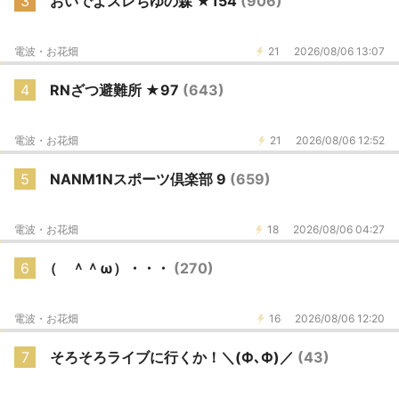
3
おいでよスレちゆの森 ★154
(906)
電波・お花畑
21
2026/08/06 13:07
4
RNざつ避難所 ★97
(643)
電波・お花畑
21
2026/08/06 12:52
5
NANM1Nスポーツ倶楽部 9
(659)
電波・お花畑
18
2026/08/06 04:27
6
（ ＾＾ω）・・・
(270)
電波・お花畑
16
2026/08/06 12:20
7
そろそろライブに行くか！＼(Ф､Ф)／
(43)