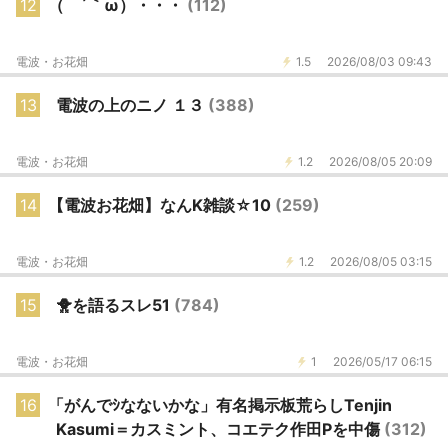
12
（ ´｀ω）・・・
(112)
電波・お花畑
1.5
2026/08/03 09:43
13
電波の上のニノ １３
(388)
電波・お花畑
1.2
2026/08/05 20:09
14
【電波お花畑】なんK雑談☆10
(259)
電波・お花畑
1.2
2026/08/05 03:15
15
🐥を語るスレ51
(784)
電波・お花畑
1
2026/05/17 06:15
16
「がんでｼなないかな」有名掲示板荒らしTenjin
Kasumi＝カスミント、コエテク作田Pを中傷
(312)