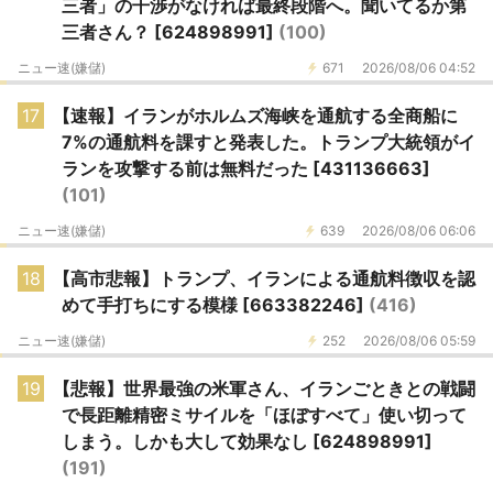
三者」の干渉がなけ​れば最終段​階へ。聞いてるか第
三者さん？ [624898991]
(100)
ニュー速(嫌儲)
671
2026/08/06 04:52
17
【速報】イランがホルムズ海峡を通航する全商船に
7%の通航料を課すと発表した。トランプ大統領がイ
ランを攻撃する前は無料だった [431136663]
(101)
ニュー速(嫌儲)
639
2026/08/06 06:06
18
【高市悲報】トランプ、イランによる通航料徴収を認
めて手打ちにする模様 [663382246]
(416)
ニュー速(嫌儲)
252
2026/08/06 05:59
19
【悲報】世界最強の米軍さん、イランごときとの戦闘
で長距離精密ミサイルを「ほぼすべて」使い切って
しまう。しかも大して効果なし [624898991]
(191)