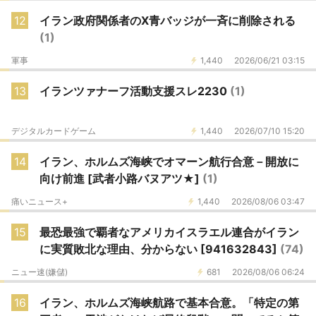
12
イラン政府関係者のX青バッジが一斉に削除される
(1)
軍事
1,440
2026/06/21 03:15
13
イランツァナーフ活動支援スレ2230
(1)
デジタルカードゲーム
1,440
2026/07/10 15:20
14
イラン、ホルムズ海峡でオマーン航行合意－開放に
向け前進 [武者小路バヌアツ★]
(1)
痛いニュース+
1,440
2026/08/06 03:47
15
最恐最強で覇者なアメリカイスラエル連合がイラン
に実質敗北な理由、分からない [941632843]
(74)
ニュー速(嫌儲)
681
2026/08/06 06:24
16
イラン、ホルムズ海峡航路で基本合意。「特定の第