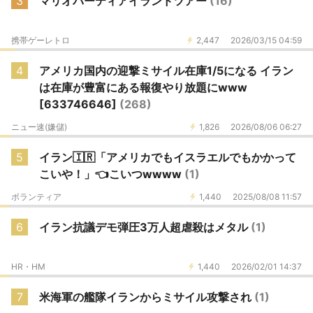
3
マリオパーティアイランドツアー
(16)
携帯ゲーレトロ
2,447
2026/03/15 04:59
4
アメリカ国内の迎撃ミサイル在庫1/5になる イラン
は在庫が豊富にある報復やり放題にwww
[633746646]
(268)
ニュー速(嫌儲)
1,826
2026/08/06 06:27
5
イラン🇮🇷「アメリカでもイスラエルでもかかって
こいや！」👈こいつwwww
(1)
ボランティア
1,440
2025/08/08 11:57
6
イラン抗議デモ弾圧3万人超虐殺はメタル
(1)
HR・HM
1,440
2026/02/01 14:37
7
米海軍の艦隊イランからミサイル攻撃され
(1)