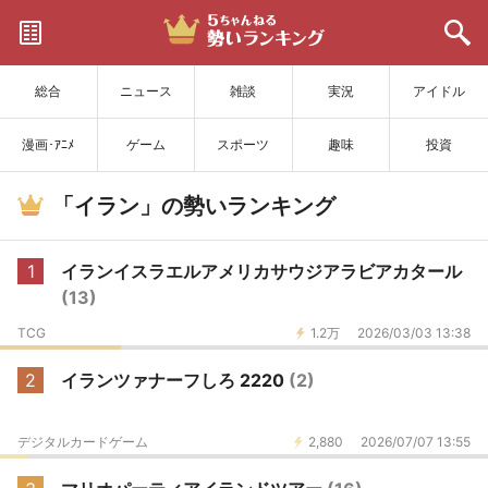
サイトを更新
総合
ニュース
雑談
実況
アイドル
漫画･ｱﾆﾒ
ゲーム
スポーツ
趣味
投資
「イラン」の勢いランキング
1
イランイスラエルアメリカサウジアラビアカタール
(13)
TCG
1.2万
2026/03/03 13:38
2
イランツァナーフしろ 2220
(2)
デジタルカードゲーム
2,880
2026/07/07 13:55