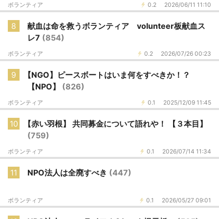
ボランティア
0.2
2026/06/11 11:10
8
献血は命を救うボランティア volunteer板献血ス
レ7
(854)
ボランティア
0.2
2026/07/26 00:23
9
【NGO】ピースボートはいま何をすべきか！？
【NPO】
(826)
ボランティア
0.1
2025/12/09 11:45
10
【赤い羽根】 共同募金について語れや！ 【３本目】
(759)
ボランティア
0.1
2026/07/14 11:34
11
NPO法人は全廃すべき
(447)
ボランティア
0.1
2026/05/27 09:01