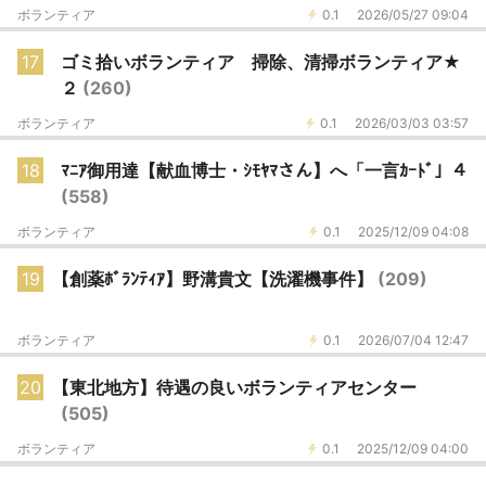
ボランティア
0.1
2026/05/27 09:04
17
ゴミ拾いボランティア 掃除、清掃ボランティア★
２
(260)
ボランティア
0.1
2026/03/03 03:57
18
ﾏﾆｱ御用達【献血博士・ｼﾓﾔﾏさん】へ「一言ｶｰﾄﾞ」４
(558)
ボランティア
0.1
2025/12/09 04:08
19
【創薬ﾎﾞﾗﾝﾃｨｱ】野溝貴文【洗濯機事件】
(209)
ボランティア
0.1
2026/07/04 12:47
20
【東北地方】待遇の良いボランティアセンター
(505)
ボランティア
0.1
2025/12/09 04:00