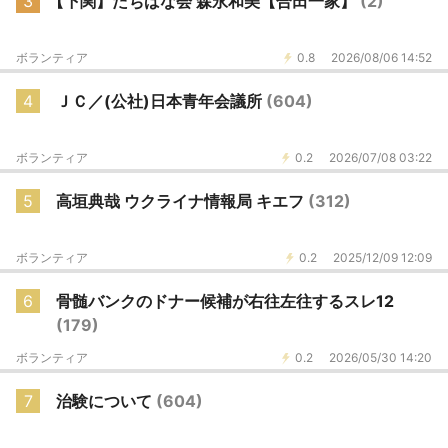
3
【下関】たちばな会 森永和美【合田一家】
(2)
ボランティア
0.8
2026/08/06 14:52
4
ＪＣ／(公社)日本青年会議所
(604)
ボランティア
0.2
2026/07/08 03:22
5
高垣典哉 ウクライナ情報局 キエフ
(312)
ボランティア
0.2
2025/12/09 12:09
6
骨髄バンクのドナー候補が右往左往するスレ12
(179)
ボランティア
0.2
2026/05/30 14:20
7
治験について
(604)