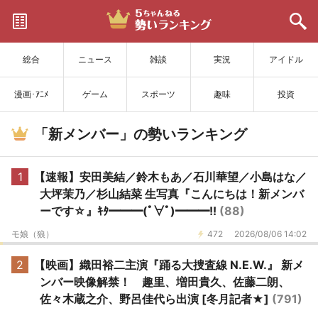
サイトを更新
総合
ニュース
雑談
実況
アイドル
漫画･ｱﾆﾒ
ゲーム
スポーツ
趣味
投資
「新メンバー」の勢いランキング
1
【速報】安田美結／鈴木もあ／石川華望／小島はな／
大坪茉乃／杉山結菜 生写真『こんにちは！新メンバ
ーです☆』ｷﾀ━━━(ﾟ∀ﾟ)━━━!!
(88)
モ娘（狼）
472
2026/08/06 14:02
2
【映画】織田裕二主演『踊る大捜査線 N.E.W.』 新メ
ンバー映像解禁！ 趣里、増田貴久、佐藤二朗、
佐々木蔵之介、野呂佳代ら出演 [冬月記者★]
(791)