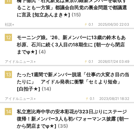
11
橋下徹氏「石丸新党は東京の維新メンバーを吸収す
ることも一方策」都議会自民党の裏金問題で都議選
に言及 [知立あんまき★]
(15)
社説+
0.1
2025/06/30 22:03
12
モーニング娘。’26、新メンバーに13歳の鈴木もあ
杉原、石川に続く3人目の18期生に [朝一から閉店
までφ★]
(4)
アイドルニュース+
0.1
2026/07/24 03:49
13
たった1週間で新メンバー脱退「仕事の大変さ目の当
たりに」 アイドル発表に衝撃「セミより短命」
[白拍子★]
(14)
アイドルニュース+
0.1
2023/08/21 18:32
14
私立恵比寿中学の安本彩花が323日ぶりにステージ
復帰！新メンバー3人も初パフォーマンス披露 [朝一
から閉店までφ★]
(35)