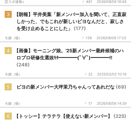
芸スポ速報+
461
2026/08/06 16:49
3
【朗報】平井美葉「新メンバー加入を聞いて、正直寂
しかった、でもこれが新しいビヨなんだと、寂しさ
を受け止めることにした」
(177)
モ娘（狼）
138
2026/08/06 17:33
4
【画像】モーニング娘。'25新メンバー最終候補のハ
ロプロ研修生選抜ｷﾀ━━━━(ﾟ∀ﾟ)━━━━!!
(248)
モ娘（狼）
22
2025/02/02 10:16
5
ビヨの新メンバー大坪茉乃ちゃんってあれだな
(69)
モ娘（狼）
17
2026/08/06 14:29
6
【トッシー】テラテラ【使えない新メンバー】
(225)