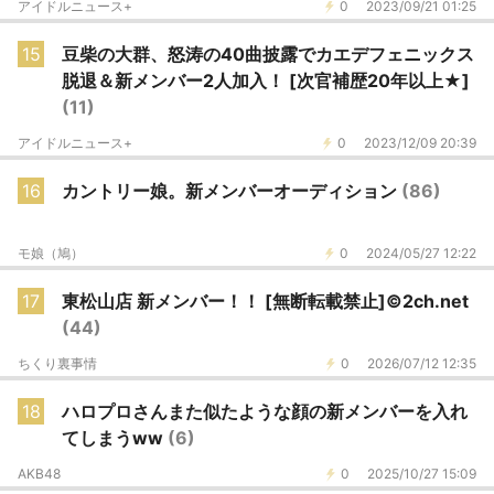
アイドルニュース+
0
2023/09/21 01:25
15
豆柴の大群、怒涛の40曲披露でカエデフェニックス
脱退＆新メンバー2人加入！ [次官補歴20年以上★]
(11)
アイドルニュース+
0
2023/12/09 20:39
16
カントリー娘。新メンバーオーディション
(86)
モ娘（鳩）
0
2024/05/27 12:22
17
東松山店 新メンバー！！ [無断転載禁止]©2ch.net
(44)
ちくり裏事情
0
2026/07/12 12:35
18
ハロプロさんまた似たような顔の新メンバーを入れ
てしまうww
(6)
AKB48
0
2025/10/27 15:09