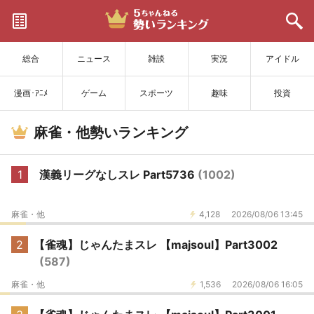
サイトを更新
総合
ニュース
雑談
実況
アイドル
漫画･ｱﾆﾒ
ゲーム
スポーツ
趣味
投資
麻雀・他勢いランキング
1
漢義リーグなしスレ Part5736
(1002)
麻雀・他
4,128
2026/08/06 13:45
2
【雀魂】じゃんたまスレ 【majsoul】Part3002
(587)
麻雀・他
1,536
2026/08/06 16:05