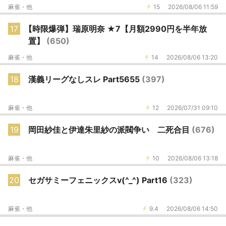
麻雀・他
15
2026/08/06 11:59
17
【時限爆弾】瑞原明奈 ★7【月額2990円を半年放
置】
(650)
麻雀・他
14
2026/08/06 13:20
18
漢義リーグなしスレ Part5655
(397)
麻雀・他
12
2026/07/31 09:10
19
岡田紗佳と伊達朱里紗の派閥争い 二死合目
(676)
麻雀・他
10
2026/08/06 13:18
20
セガサミーフェニックスv(^_^) Part16
(323)
麻雀・他
9.4
2026/08/06 14:50