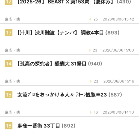
12
【2025-26】 BEAST X 第153局 【夏休み】
(430)
麻雀・他
25
2026/08/06 15:42
13
【汁川】渋川難波【ナンパ】 調教4本目
(893)
麻雀・他
23
2026/08/06 15:00
14
【孤高の探究者】醍醐大 31発目
(940)
麻雀・他
23
2026/08/06 15:16
15
女流ﾌﾟﾛをおっかける人々 ﾃｷｰﾗ観覧車23
(587)
麻雀・他
16
2026/08/06 14:10
16
麻雀一番街 33丁目
(892)