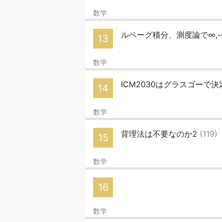
数学
ルベーグ積分、測度論で∞,
13
数学
ICM2030はグラスゴーで
14
数学
背理法は不要なのか2
(119)
15
数学
ＡＩ
16
数学