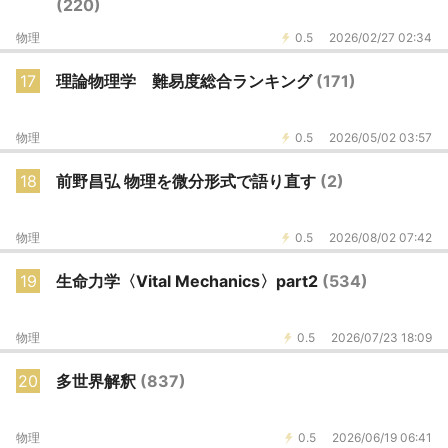
(220)
物理
0.5
2026/02/27 02:34
17
理論物理学 難易度総合ランキング
(171)
物理
0.5
2026/05/02 03:57
18
前野昌弘 物理を微分形式で語り直す
(2)
物理
0.5
2026/08/02 07:42
19
生命力学〈Vital Mechanics〉part2
(534)
物理
0.5
2026/07/23 18:09
20
多世界解釈
(837)
物理
0.5
2026/06/19 06:41