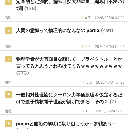
12
定量的と定測的。編み目拡大ｽｶｽｶ量、編み目不変ﾐﾂﾐ
ﾂ測
(138)
物理
0.7
2026/02/08 04:31
13
人間の意識って物理的になんなの part 2
(491)
物理
0.6
2026/01/04 09:01
14
物理学者が大真面目な顔して「ブラベクトル」とか
言ってると思うとわろけてくるｗｗｗｗｗｗｗｗｗ
(773)
物理
0.6
2025/10/01 21:26
15
一般相対性理論にクーロン力等価原理を仮定するだ
けで原子核核電子理論が説明できる その２
(7)
物理
0.6
2026/07/24 17:16
16
poemと魔術の解明に取り組もうか～参戦あり～