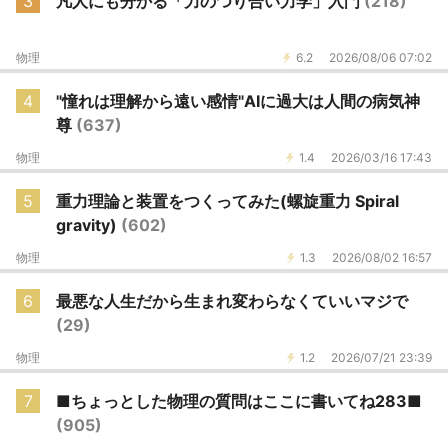
3
凡人にも分かる「力のつり合い力学」入門
(218)
物理
6.2
2026/08/06 07:02
4
"憧れは理解から遠い感情"AIに過大は人間の病気神
尊
(637)
物理
1.4
2026/03/16 17:43
5
重力理論と装置をつくってみた(螺旋重力 Spiral
gravity)
(602)
物理
1.3
2026/08/02 16:57
6
最悪な人生だから生まれ変わらなくていいマジで
(29)
物理
1.2
2026/07/21 23:39
7
■ちょっとした物理の質問はここに書いてね283■
(905)