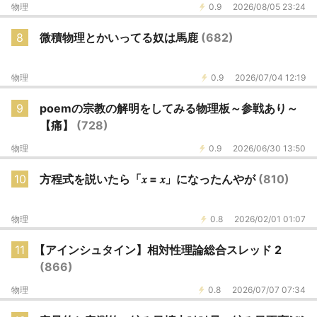
物理
0.9
2026/08/05 23:24
8
微積物理とかいってる奴は馬鹿
(682)
物理
0.9
2026/07/04 12:19
9
poemの宗教の解明をしてみる物理板～参戦あり～
【痛】
(728)
物理
0.9
2026/06/30 13:50
10
方程式を説いたら「𝑥 = 𝑥」になったんやが
(810)
物理
0.8
2026/02/01 01:07
11
【アインシュタイン】相対性理論総合スレッド 2
(866)
物理
0.8
2026/07/07 07:34