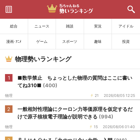
サイトを更新
総合
ニュース
雑談
実況
アイドル
漫画･ｱﾆﾒ
ゲーム
スポーツ
趣味
投資
物理勢いランキング
1
■数学禁止 ちょっとした物理の質問はここに書い
てね310■
(400)
物理
21
2026/08/05 12:25
2
一般相対性理論にクーロン力等価原理を仮定するだ
けで原子核核電子理論が説明できる
(994)
物理
15
2026/08/06 01:40