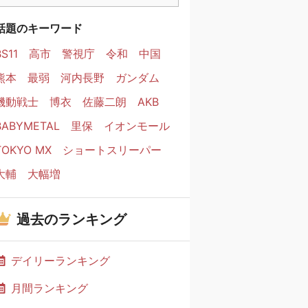
話題のキーワード
BS11
高市
警視庁
令和
中国
熊本
最弱
河内長野
ガンダム
機動戦士
博衣
佐藤二朗
AKB
BABYMETAL
里保
イオンモール
TOKYO MX
ショートスリーパー
大輔
大幅増
過去のランキング
デイリーランキング
月間ランキング