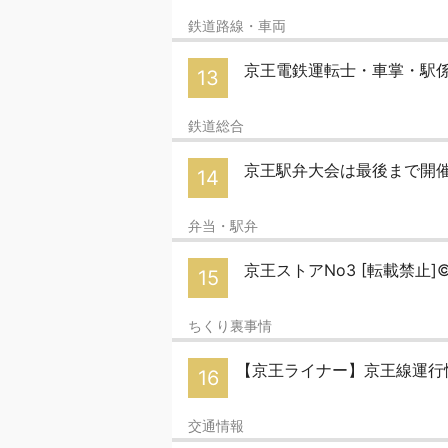
鉄道路線・車両
京王電鉄運転士・車掌・駅係員
13
鉄道総合
京王駅弁大会は最後まで開
14
弁当・駅弁
京王ストアNo3 [転載禁止]©2
15
ちくり裏事情
【京王ライナー】京王線運行
16
交通情報