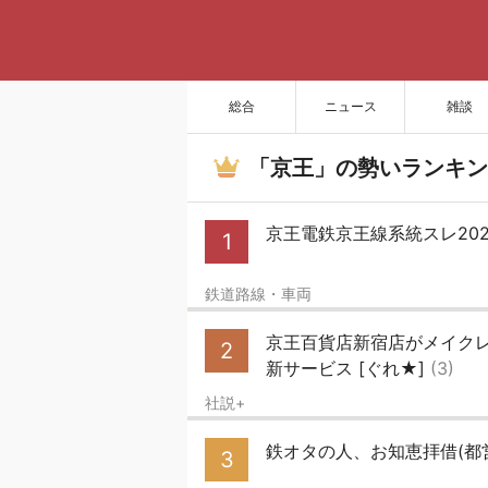
総合
ニュース
雑談
「京王」の勢いランキン
京王電鉄京王線系統スレ202603
1
鉄道路線・車両
京王百貨店新宿店がメイクレ
2
新サービス [ぐれ★]
(3)
社説+
鉄オタの人、お知恵拝借(都
3