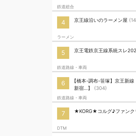
鉄道総合
京王線沿いのラーメン屋
(1
4
ラーメン
京王電鉄京王線系統スレ2025
5
鉄道路線・車両
【橋本-調布-笹塚】京王新線
6
新宿…】
(304)
鉄道路線・車両
★KORG★コルグ♪ファンクラ
7
DTM