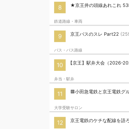
★京王井の頭線あれこれ 53
8
鉄道路線・車両
京王バスのスレ Part22
(25
9
バス・バス路線
【京王】駅弁大会（2026-20
10
弁当・駅弁
🟥小田急電鉄と京王電鉄グ
11
大学受験サロン
京王電鉄のケチな配線を語
12