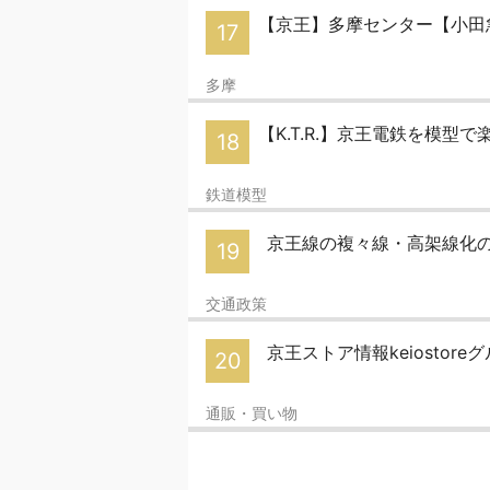
【京王】多摩センター【小
17
多摩
【K.T.R.】京王電鉄を模型で楽
18
鉄道模型
京王線の複々線・高架線化の
19
交通政策
京王ストア情報keiostor
20
通販・買い物