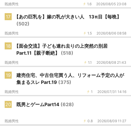
既婚男性
1.6
2026/08/05 23:08
17
【あの巨乳を】嫁の乳が大きい人 13π目【毎晩】
(502)
既婚男性
1.5
2026/08/06 08:58
18
【面会交流】子ども連れ去りの上突然の別居
Part.11【親子断絶】
(518)
既婚男性
1.1
2026/08/08 21:43
19
建売住宅、中古住宅買う人、リフォーム予定の人が
集まるスレ Part.19
(375)
既婚男性
1
2026/07/31 14:16
20
既男とゲームPart14
(628)
既婚男性
0.8
2026/08/09 11:27