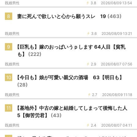
既婚男性
3.8
2026/08/09 13:54
8
妻に死んで欲しいと心から願うスレ 19
(463)
既婚男性
3.6
2026/08/09 13:21
9
【巨乳も】嫁のおっぱいうｐします 64人目【貧乳
も】
(222)
既婚男性
2.9
2026/08/07 07:56
10
【今日も】娘が可愛い親父の酒場 63【明日も】
(28)
既婚男性
2.7
2026/08/09 11:18
11
【基地外】中古の嫁と結婚してしまって後悔した人
5【御苦労君】
(43)
既婚男性
2.4
2026/08/07 04:11