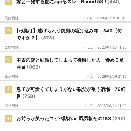
12
嫁と一発する度にageるスレ Round 58!!
(440)
既婚男性
2.4
2026/08/09 00:12
13
【根拠は】逃げられ寸前男の駆け込み寺 340【何
ですか？】
(878)
既婚男性
2.2
2026/07/23 11:26
14
中古の嫁と結婚してしまって後悔した人 惨め３童
貞目
(802)
既婚男性
2
2026/08/06 21:19
15
息子が可愛くてしょうがない親父が集う酒場 79軒
目
(758)
既婚男性
1.7
2026/08/04 11:22
16
お前らが笑ったコピペ貼れ in 既男板その183
(265)