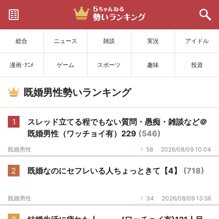
サイトを更新
総合
ニュース
雑談
実況
アイドル
漫画･ｱﾆﾒ
ゲーム
スポーツ
趣味
投資
既婚男性勢いランキング
1
スレッド立てる程でもない質問・愚痴・雑談など＠
既婚男性（ワッチョイ有）229
(546)
既婚男性
58
2026/08/09 10:04
2
既婚なのにセフレいる人ちょっときて【4】
(718)
既婚男性
34
2026/08/09 13:56