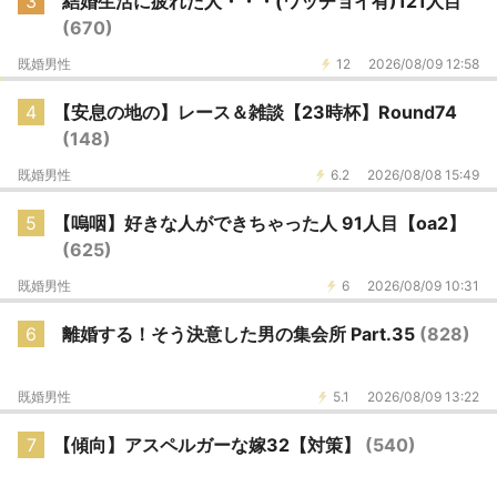
3
結婚生活に疲れた人・・・(ワッチョイ有)121人目
(670)
既婚男性
12
2026/08/09 12:58
4
【安息の地の】レース＆雑談【23時杯】Round74
(148)
既婚男性
6.2
2026/08/08 15:49
5
【嗚咽】好きな人ができちゃった人 91人目【oa2】
(625)
既婚男性
6
2026/08/09 10:31
6
離婚する！そう決意した男の集会所 Part.35
(828)
既婚男性
5.1
2026/08/09 13:22
7
【傾向】アスペルガーな嫁32【対策】
(540)