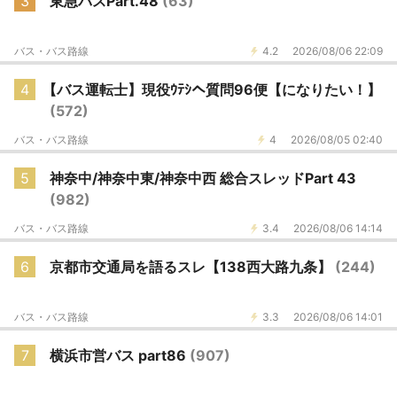
3
東急バスPart.48
(63)
バス・バス路線
4.2
2026/08/06 22:09
4
【バス運転士】現役ｳﾃｼへ質問96便【になりたい！】
(572)
バス・バス路線
4
2026/08/05 02:40
5
神奈中/神奈中東/神奈中西 総合スレッドPart 43
(982)
バス・バス路線
3.4
2026/08/06 14:14
6
京都市交通局を語るスレ【138西大路九条】
(244)
バス・バス路線
3.3
2026/08/06 14:01
7
横浜市営バス part86
(907)