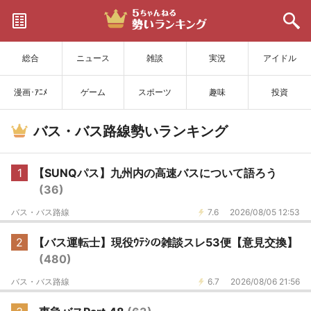
サイトを更新
総合
ニュース
雑談
実況
アイドル
漫画･ｱﾆﾒ
ゲーム
スポーツ
趣味
投資
バス・バス路線勢いランキング
1
【SUNQパス】九州内の高速バスについて語ろう
(36)
バス・バス路線
7.6
2026/08/05 12:53
2
【バス運転士】現役ｳﾃｼの雑談スレ53便【意見交換】
(480)
バス・バス路線
6.7
2026/08/06 21:56