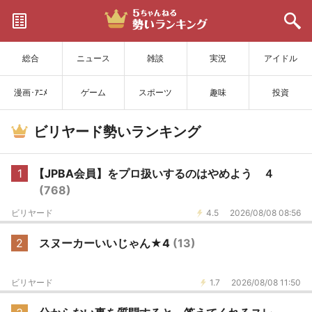
サイトを更新
総合
ニュース
雑談
実況
アイドル
漫画･ｱﾆﾒ
ゲーム
スポーツ
趣味
投資
ビリヤード勢いランキング
1
【JPBA会員】をプロ扱いするのはやめよう ４
(768)
ビリヤード
4.5
2026/08/08 08:56
2
スヌーカーいいじゃん★4
(13)
ビリヤード
1.7
2026/08/08 11:50