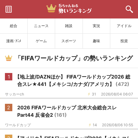
サイトを更新
総合
ニュース
雑談
実況
アイドル
漫画･ｱﾆﾒ
ゲーム
スポーツ
趣味
投資
「FIFAワールドカップ」の勢いランキング
1
【地上波/DAZNほか】 FIFAワールドカップ2026 総
合スレ★441【メキシコ/カナダ/アメリカ】
(472)
サッカーch
31
2026/08/04 06:07
2
2026 FIFAワールドカップ 北米大会総合スレ
Part44 反省会2
(161)
ワールドカップ
14
2026/08/06 10:55