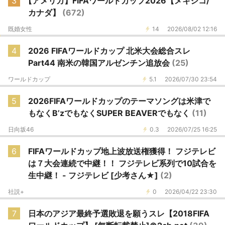
3
【アメリカ】FIFAワールドカップ2026【メキシコ/
カナダ】
(672)
既婚女性
14
2026/08/02 12:16
4
2026 FIFAワールドカップ 北米大会総合スレ
Part44 南米の韓国アルゼンチン追放会
(25)
ワールドカップ
5.1
2026/07/30 23:54
5
2026FIFAワールドカップのテーマソングは米津で
もなくB’zでもなくSUPER BEAVERでもなく
(11)
日向坂46
0.3
2026/07/25 16:25
6
FIFAワールドカップ地上波放送権獲得！ フジテレビ
は７大会連続で中継！！ フジテレビ系列で10試合を
生中継！ - フジテレビ [少考さん★]
(2)
社説+
0
2026/04/22 23:30
7
日本のアジア最終予選敗退を願うスレ【2018FIFA