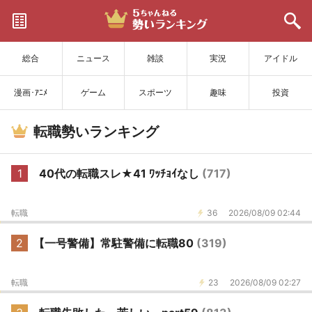
サイトを更新
総合
ニュース
雑談
実況
アイドル
漫画･ｱﾆﾒ
ゲーム
スポーツ
趣味
投資
転職勢いランキング
1
40代の転職スレ★41 ﾜｯﾁｮｲなし
(717)
転職
36
2026/08/09 02:44
2
【一号警備】常駐警備に転職80
(319)
転職
23
2026/08/09 02:27