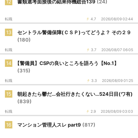
12
書類選考面接後の結果待機総合139
(24)
転職
4.7
2026/08/09 02:44
13
セントラル警備保障(ＣＳＰ)ってどうよ？ その２９
(180)
転職
3.7
2026/08/07 06:05
14
【警備員】CSPの良いところを語ろう【No.1】
(315)
転職
3.3
2026/08/09 01:25
15
朝起きたら鬱だ…会社行きたくない…524日目(ワ有)
(839)
転職
2.9
2026/08/09 03:03
16
マンション管理人スレ part9
(817)