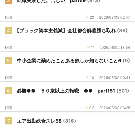
3
転職失敗した。苦しい part59
(813)
転職
20
2026/08/09 02:47
4
【ブラック資本主義滅】会社都合解雇勝ち取れ
(86)
転職
11
2026/08/02 13:54
5
中小企業に勤めたことある奴しか知らないこと6
(9)
転職
10
2026/08/09 00:41
6
必勝●● ５０歳以上の転職 ●● part151
(501)
転職
9.8
2026/08/09 03:25
7
エア出勤総合スレ58
(816)