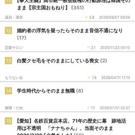
11
【事大主義】高市統一教会政権の行動原理は韓国その
まま【宗主国おもねり】
(351)
議員・選挙
2.8
2026/08/07 06:06
12
婚約者の浮気を疑ったらそのまま音信不通になり
(17)
恋愛サロン
2.1
2025/11/23 06:10
13
白髪クセ毛をそのままにしている喪女
(2)
もてない女
1.8
2026/04/11 11:15
14
学生時代からそのまま無職
(8)
無職・だめ
1.1
2026/07/31 22:37
15
【愛知】名鉄百貨店本店、71年の歴史に幕 跡地活
用は不透明 「ナナちゃん」、当面そのまま