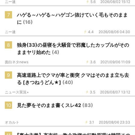
ニー速
5.6
2026/08/02 15:12
7
ハゲる～ハゲる～ハゲゴン抜けていく毛もそのまま
に
(16)
ニー速
4.4
2026/08/06 04:30
8
独身(33)の昼寝を大騒音で邪魔したカップルがその
ままヤリ始めた
(4)
面白ネタnews
3.6
2021/09/06 11:09
9
高速道路上でクマが車と衝突 クマはそのまま立ち去
る [きつねうどん★]
(40)
ニュース実況+
3.5
2026/08/07 13:12
10
見た夢をそのまま書くスレ42
(83)
オカルト
3.1
2026/08/06 23:33