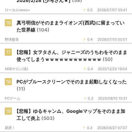
2026/2/28 [少考さん★]
(59)
ローカルnews+
0.5
2026/07/07 05:41
16
真弓明信がそのままライオンズ(西武)に留まってい
た世界線
(104)
野球殿堂
0.4
2026/07/15 00:01
17
【悲報】女ヲタさん、ジャニーズのうちわをそのまま
使ってしまうｗｗｗｗｗｗｗｗｗｗｗｗ
(50)
AKBサロン(表)
0.4
2025/12/23 16:04
18
PCがブルースクリーンでそのまま起動しなくなった
(11)
PCゲーム
0.3
2025/08/10 15:31
19
【悲報】ゆるキャン△、Googleマップをそのまま加
工して炎上
(503)
厨房！
0.3
2026/06/27 07:07