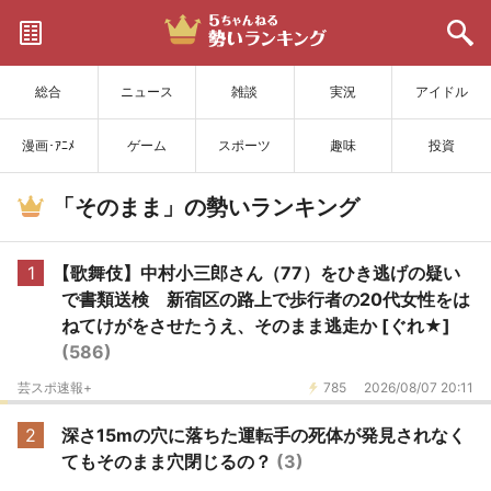
サイトを更新
総合
ニュース
雑談
実況
アイドル
漫画･ｱﾆﾒ
ゲーム
スポーツ
趣味
投資
「そのまま」の勢いランキング
1
【歌舞伎】中村小三郎さん（77）をひき逃げの疑い
で書類送検 新宿区の路上で歩行者の20代女性をは
ねてけがをさせたうえ、そのまま逃走か [ぐれ★]
(586)
芸スポ速報+
785
2026/08/07 20:11
2
深さ15mの穴に落ちた運転手の死体が発見されなく
てもそのまま穴閉じるの？
(3)