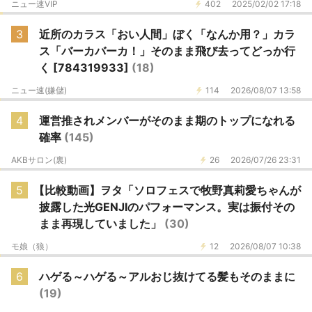
ニュー速VIP
402
2025/02/02 17:18
3
近所のカラス「おい人間」ぼく「なんか用？」カラ
ス「バーカバーカ！」そのまま飛び去ってどっか行
く [784319933]
(18)
ニュー速(嫌儲)
114
2026/08/07 13:58
4
運営推されメンバーがそのまま期のトップになれる
確率
(145)
AKBサロン(裏)
26
2026/07/26 23:31
5
【比較動画】ヲタ「ソロフェスで牧野真莉愛ちゃんが
披露した光GENJIのパフォーマンス。実は振付その
まま再現していました」
(30)
モ娘（狼）
12
2026/08/07 10:38
6
ハゲる～ハゲる～アルおじ抜けてる髪もそのままに
(19)