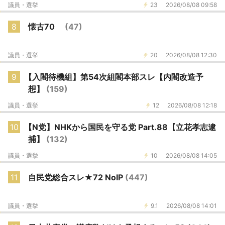
議員・選挙
23
2026/08/08 09:58
8
懐古70
(47)
議員・選挙
20
2026/08/08 12:30
9
【入閣待機組】第54次組閣本部スレ【内閣改造予
想】
(159)
議員・選挙
12
2026/08/08 12:18
10
【N党】NHKから国民を守る党 Part.88【立花孝志逮
捕】
(132)
議員・選挙
10
2026/08/08 14:05
11
自民党総合スレ★72 NoIP
(447)
議員・選挙
9.1
2026/08/08 14:01