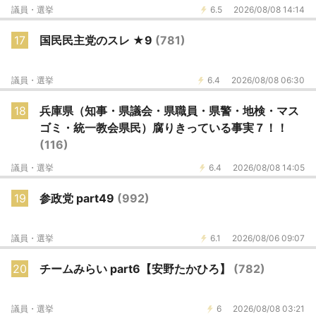
議員・選挙
6.5
2026/08/08 14:14
17
国民民主党のスレ ★9
(781)
議員・選挙
6.4
2026/08/08 06:30
18
兵庫県（知事・県議会・県職員・県警・地検・マス
ゴミ・統一教会県民）腐りきっている事実７！！
(116)
議員・選挙
6.4
2026/08/08 14:05
19
参政党 part49
(992)
議員・選挙
6.1
2026/08/06 09:07
20
チームみらい part6【安野たかひろ】
(782)
議員・選挙
6
2026/08/08 03:21