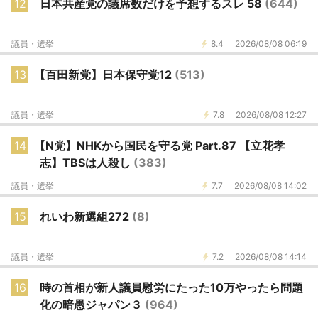
12
日本共産党の議席数だけを予想するスレ 58
(644)
議員・選挙
8.4
2026/08/08 06:19
13
【百田新党】日本保守党12
(513)
議員・選挙
7.8
2026/08/08 12:27
14
【N党】NHKから国民を守る党 Part.87 【立花孝
志】TBSは人殺し
(383)
議員・選挙
7.7
2026/08/08 14:02
15
れいわ新選組272
(8)
議員・選挙
7.2
2026/08/08 14:14
16
時の首相が新人議員慰労にたった10万やったら問題
化の暗愚ジャパン３
(964)