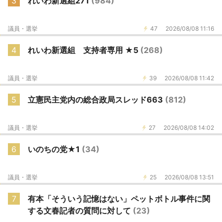
3
れいわ新選組271
(984)
議員・選挙
47
2026/08/08 11:16
4
れいわ新選組 支持者専用 ★5
(268)
議員・選挙
39
2026/08/08 11:42
5
立憲民主党内の総合政局スレッド663
(812)
議員・選挙
27
2026/08/08 14:02
6
いのちの党★1
(34)
議員・選挙
25
2026/08/08 13:51
7
有本「そういう記憶はない」ペットボトル事件に関
する文春記者の質問に対して
(23)