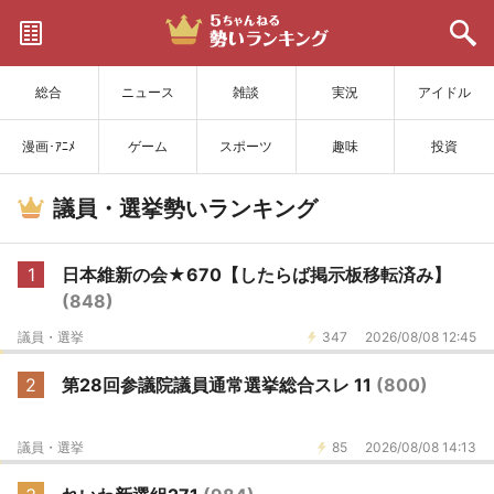
サイトを更新
総合
ニュース
雑談
実況
アイドル
漫画･ｱﾆﾒ
ゲーム
スポーツ
趣味
投資
議員・選挙勢いランキング
1
日本維新の会★670【したらば掲示板移転済み】
(848)
議員・選挙
347
2026/08/08 12:45
2
第28回参議院議員通常選挙総合スレ 11
(800)
議員・選挙
85
2026/08/08 14:13