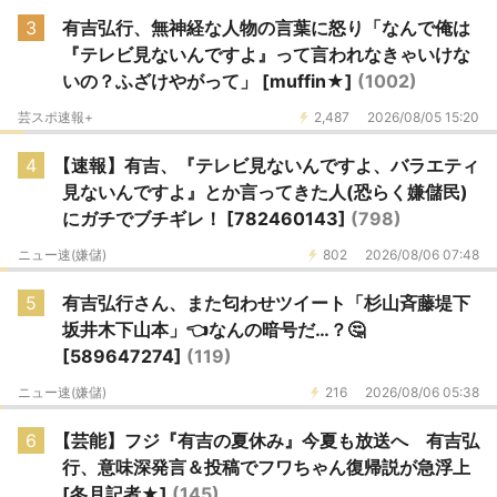
3
有吉弘行、無神経な人物の言葉に怒り「なんで俺は
『テレビ見ないんですよ』って言われなきゃいけな
いの？ふざけやがって」 [muffin★]
(1002)
芸スポ速報+
2,487
2026/08/05 15:20
4
【速報】有吉、『テレビ見ないんですよ、バラエティ
見ないんですよ』とか言ってきた人(恐らく嫌儲民)
にガチでブチギレ！ [782460143]
(798)
ニュー速(嫌儲)
802
2026/08/06 07:48
5
有吉弘行さん、また匂わせツイート「杉山斉藤堤下
坂井木下山本」👈なんの暗号だ…？🤔
[589647274]
(119)
ニュー速(嫌儲)
216
2026/08/06 05:38
6
【芸能】フジ『有吉の夏休み』今夏も放送へ 有吉弘
行、意味深発言＆投稿でフワちゃん復帰説が急浮上
[冬月記者★]
(145)