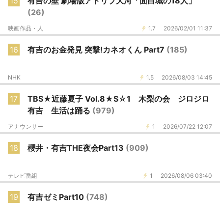
15
有吉の壁 劇場版アドリブ大河「面白城の18人」
(26)
映画作品・人
1.7
2026/02/01 11:37
16
有吉のお金発見 突撃!カネオくん Part7
(185)
NHK
1.5
2026/08/03 14:45
17
TBS★近藤夏子 Vol.8★S☆1 木梨の会 ジロジロ
有吉 生活は踊る
(979)
アナウンサー
1
2026/07/22 12:07
18
櫻井・有吉THE夜会Part13
(909)
テレビ番組
1
2026/08/06 03:40
19
有吉ゼミPart10
(748)