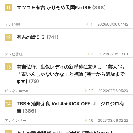
11
マツコ＆有吉 かりそめ天国Part39
(398)
テレビ番組
4
2026/08/06 04:42
12
有吉の壁５５
(741)
テレビ番組
3
2026/08/05 13:01
13
有吉弘行、生保レディの新呼称に驚き… “芸人”も
「古いんじゃないかな」と持論 [朝一から閉店まで
φ★]
(79)
ビジネスnews+
2.7
2026/07/16 05:20
14
TBS★浦野芽良 Vol.4★KICK OFF! J ジロジロ有
吉
(386)
アナウンサー
1.9
2026/08/06 02:22