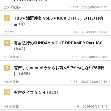
芸スポ速報+
173
2026/08/06 07:17
7
TBS★浦野芽良 Vol.5★KICK OFF! J ジロジロ有
吉
(4)
アナウンサー
50
2026/03/19 03:29
8
有吉弘行のSUNDAY NIGHT DREAMER Part.180
(843)
ラジオ番組
12
2026/08/06 08:18
9
有吉ぃぃeeeee!今からお前んﾁでｹﾞｰﾑしない?56軒
目
(456)
テレビ番組
7.5
2026/08/06 02:44
10
有吉クイズ☆１４
(823)
テレビ番組
6
2026/08/05 18:11