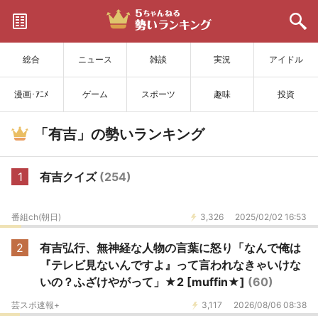
サイトを更新
総合
ニュース
雑談
実況
アイドル
漫画･ｱﾆﾒ
ゲーム
スポーツ
趣味
投資
「有吉」の勢いランキング
1
有吉クイズ
(254)
番組ch(朝日)
3,326
2025/02/02 16:53
2
有吉弘行、無神経な人物の言葉に怒り「なんで俺は
『テレビ見ないんですよ』って言われなきゃいけな
いの？ふざけやがって」★2 [muffin★]
(60)
芸スポ速報+
3,117
2026/08/06 08:38