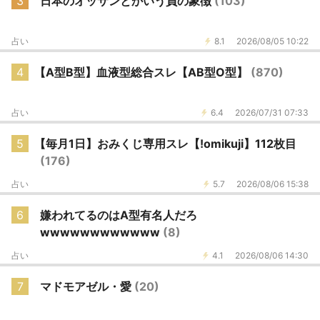
3
日本のオッサンとかいう負の象徴
(103)
占い
8.1
2026/08/05 10:22
4
【A型B型】血液型総合スレ【AB型O型】
(870)
占い
6.4
2026/07/31 07:33
5
【毎月1日】おみくじ専用スレ【!omikuji】112枚目
(176)
占い
5.7
2026/08/06 15:38
6
嫌われてるのはA型有名人だろ
wwwwwwwwwwww
(8)
占い
4.1
2026/08/06 14:30
7
マドモアゼル・愛
(20)