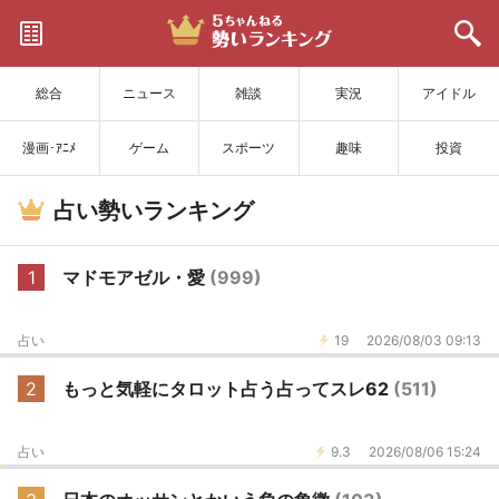
サイトを更新
総合
ニュース
雑談
実況
アイドル
漫画･ｱﾆﾒ
ゲーム
スポーツ
趣味
投資
占い勢いランキング
1
マドモアゼル・愛
(999)
占い
19
2026/08/03 09:13
2
もっと気軽にタロット占う占ってスレ62
(511)
占い
9.3
2026/08/06 15:24