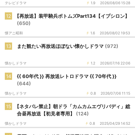
テレビドラマ
1.9
2026/08/06 15:28
12
【再放送】装甲騎兵ボトムズPart134【イプシロン】
(650)
懐アニ昭和
1.6
2026/08/02 19:53
13
また観たい再放送ほぼない懐かしドラマ
(972)
懐かしドラマ
1.2
2026/07/16 22:06
14
{{ 60年代 }} 再放送レトロドラマ {{ 70年代 }}
(644)
懐かしドラマ
0.8
2026/07/06 11:15
15
【ネタバレ禁止】朝ドラ「カムカムエヴリバディ」総
合昼再放送【初見者専用】
(124)
懐かしドラマ
0.8
2025/04/29 14:52