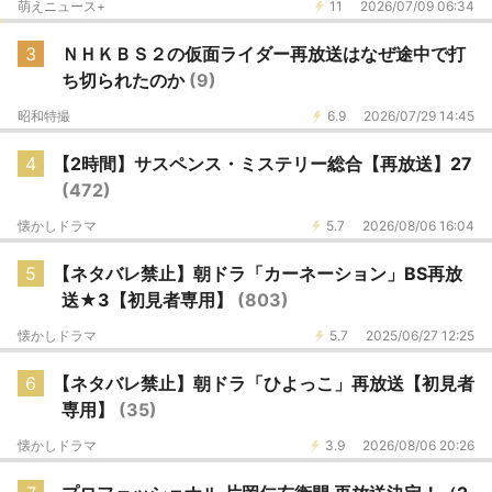
萌えニュース+
11
2026/07/09 06:34
3
ＮＨＫＢＳ２の仮面ライダー再放送はなぜ途中で打
ち切られたのか
(9)
昭和特撮
6.9
2026/07/29 14:45
4
【2時間】サスペンス・ミステリー総合【再放送】27
(472)
懐かしドラマ
5.7
2026/08/06 16:04
5
【ネタバレ禁止】朝ドラ「カーネーション」BS再放
送★3【初見者専用】
(803)
懐かしドラマ
5.7
2025/06/27 12:25
6
【ネタバレ禁止】朝ドラ「ひよっこ」再放送【初見者
専用】
(35)
懐かしドラマ
3.9
2026/08/06 20:26