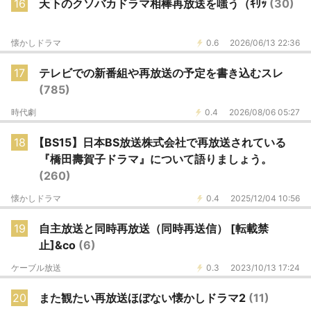
16
天下のクソバカドラマ相棒再放送を嗤う（ｷﾘｯ
(30)
懐かしドラマ
0.6
2026/06/13 22:36
17
テレビでの新番組や再放送の予定を書き込むスレ
(785)
時代劇
0.4
2026/08/06 05:27
18
【BS15】日本BS放送株式会社で再放送されている
『橋田壽賀子ドラマ』について語りましょう。
(260)
懐かしドラマ
0.4
2025/12/04 10:56
19
自主放送と同時再放送（同時再送信） [転載禁
止]&co
(6)
ケーブル放送
0.3
2023/10/13 17:24
20
また観たい再放送ほぼない懐かしドラマ2
(11)