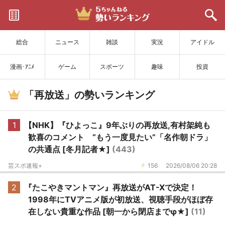
サイトを更新
総合
ニュース
雑談
実況
アイドル
漫画･ｱﾆﾒ
ゲーム
スポーツ
趣味
投資
「再放送」の勢いランキング
1
【NHK】『ひよっこ』9年ぶりの再放送,有村架純も
歓喜のコメント “もう一度見たい”「名作朝ドラ」
の共通点 [冬月記者★]
(443)
芸スポ速報+
156
2026/08/06 20:28
2
『たこやきマントマン』再放送がAT-Xで決定！
1998年にTVアニメ版が初放送、視聴手段がほぼ存
在しない貴重な作品 [朝一から閉店までφ★]
(11)