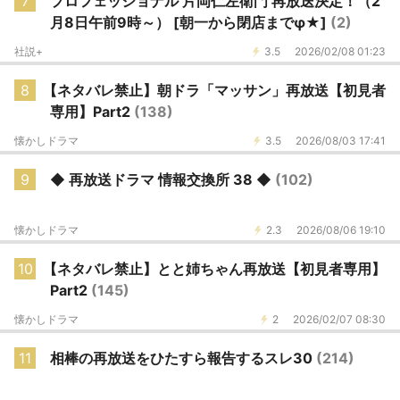
7
プロフェッショナル 片岡仁左衛門 再放送決定！（2
月8日午前9時～） [朝一から閉店までφ★]
(2)
社説+
3.5
2026/02/08 01:23
8
【ネタバレ禁止】朝ドラ「マッサン」再放送【初見者
専用】Part2
(138)
懐かしドラマ
3.5
2026/08/03 17:41
9
◆ 再放送ドラマ 情報交換所 38 ◆
(102)
懐かしドラマ
2.3
2026/08/06 19:10
10
【ネタバレ禁止】とと姉ちゃん再放送【初見者専用】
Part2
(145)
懐かしドラマ
2
2026/02/07 08:30
11
相棒の再放送をひたすら報告するスレ30
(214)