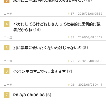
3
未だにニー速が何の場所なのかわからない
(6)
ニー速
87
2026/08/08 05:32
4
バカにしてるけどおじさんって社会的に圧倒的に強
者だからね
(14)
ニー速
83
2026/08/08 05:27
5
別に親戚に会いたくないわけじゃないの
(8)
ニー速
75
2026/08/08 05:08
6
("o")ン❤コ❤…でっ…出ぇぇ❤
(7)
ニー速
36
2026/08/08 04:11
7
R8 8/8 08:08 08
(6)