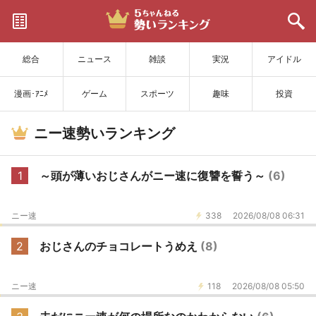
サイトを更新
総合
ニュース
雑談
実況
アイドル
漫画･ｱﾆﾒ
ゲーム
スポーツ
趣味
投資
ニー速勢いランキング
1
～頭が薄いおじさんがニー速に復讐を誓う～
(6)
ニー速
338
2026/08/08 06:31
2
おじさんのチョコレートうめえ
(8)
ニー速
118
2026/08/08 05:50