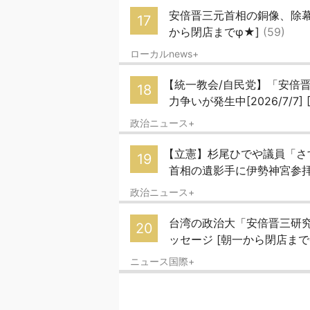
安倍晋三元首相の銅像、除幕
17
から閉店までφ★]
(59)
ローカルnews+
【統一教会/自民党】「安倍晋
18
力争いが発生中[2026/7/7]
政治ニュース+
【立憲】杉尾ひでや議員「さ
19
首相の遺影手に伊勢神宮参拝
政治ニュース+
台湾の政治大「安倍晋三研
20
ッセージ [朝一から閉店まで
ニュース国際+