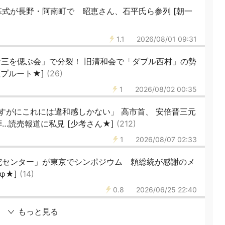
式が長野・阿南町で 昭恵さん、石平氏ら参列 [朝一
1.1
2026/08/01 09:31
三を偲ぶ会」で分裂！ 旧清和会で「ダブル西村」の勢
 [プルート★]
(26)
1
2026/08/02 00:35
すがにこれには違和感しかない」 高市首、 安倍晋三元
…読売報道に私見 [少考さん★]
(212)
1
2026/08/07 02:33
究センター」が東京でシンポジウム 頼総統が感謝のメ
φ★]
(14)
0.8
2026/06/25 22:40
もっと見る