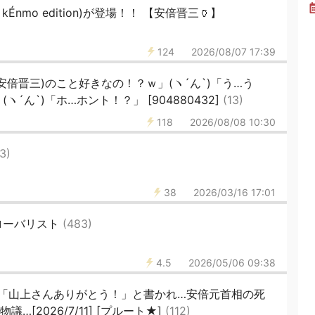
7 kÉnmo edition)が登場！！ 【安倍晋三🏺】
124
2026/08/07 17:39
倍晋三)のこと好きなの！？ｗ」(ヽ´ん`)「う…う
´ん`)「ホ…ホント！？」 [904880432]
(13)
118
2026/08/08 10:30
(3)
38
2026/03/16 17:01
ローバリスト
(483)
4.5
2026/05/06 09:38
「山上さんありがとう！」と書かれ…安倍元首相の死
…[2026/7/11] [プルート★]
(112)