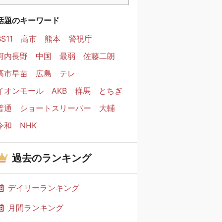
話題のキーワード
BS11
高市
熊本
警視庁
河内長野
中国
最弱
佐藤二朗
高市早苗
広島
テレ
イオンモール
AKB
群馬
とちぎ
普通
ショートスリーパー
大輔
令和
NHK
過去のランキング
デイリーランキング
月間ランキング