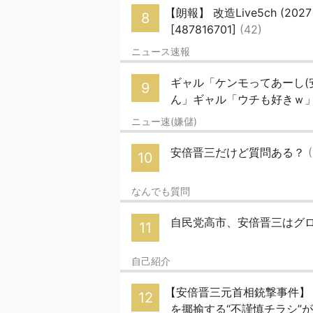
【朗報】 改造Live5ch (202
8
[487816701]
(42)
ニュース速報
ギャル「ケンモってあーし(安
9
ん」ギャル「ウチも好きｗ」(ヽ
ニュー速(嫌儲)
安倍晋三だけど質問ある？
10
なんでも質問
自民党高市、安倍晋三はグ
11
自己紹介
【安倍晋三元首相銃撃事件】
12
を揶揄する“不謹慎チラシ”が物議