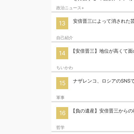
政治ニュース+
安倍晋三によって消された
13
自己紹介
【安倍晋三】地位が高くて面
14
ちいかわ
ナザレンコ、ロシアのSNS
15
軍事
【負の遺産】安倍晋三からの
16
哲学