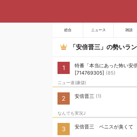
総合
ニュース
雑談
「安倍晋三」の勢いラン
特番「本当にあった怖い安
1
[714769305]
(85)
ニュー速(嫌儲)
安倍晋三
(1)
2
なんでも実況J
安倍晋三 ペニスが臭くて
3