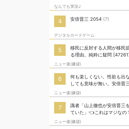
なんでも実況J
安倍晋三 2054
(7)
4
デジタルカードゲーム
移民に反対する人間が移民
5
る理由。純粋に疑問 [472617
ニュー速(嫌儲)
何も楽しくない。性欲も出
6
しても意味が無い。安倍晋三 [
ニュー速(嫌儲)
識者「山上徹也が安倍晋三
7
ていた」👈これはマジなの？？
ニュー速(嫌儲)