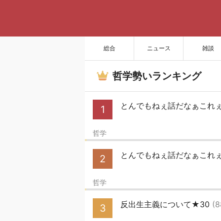
総合
ニュース
雑談
哲学勢いランキング
とんでもねぇ話だなぁこれぇ！？
1
哲学
とんでもねぇ話だなぁこれぇ！
2
哲学
反出生主義について★30
(8
3