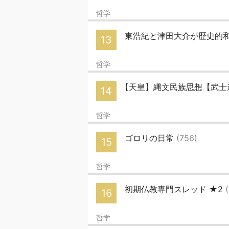
哲学
東浩紀と津田大介が歴史的和
13
哲学
【天皇】縄文民族思想【武
14
哲学
ゴロリの日常
(756)
15
哲学
初期仏教専門スレッド ★2
16
哲学