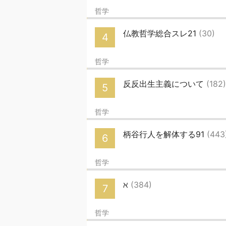
哲学
仏教哲学総合スレ21
(30)
4
哲学
反反出生主義について
(182)
5
哲学
柄谷行人を解体する91
(443
6
哲学
ℵ
(384)
7
哲学