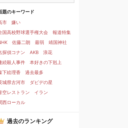
話題のキーワード
高市
嫌い
全国高校野球選手権大会
報道特集
NHK
佐藤二朗
最弱
靖国神社
名探偵コナン
AKB
浪花
連続殺人事件
本好きの下剋上
森下絵理香
過去最多
茨城県古河市
ダビデの星
青空レストラン
イラン
関西ローカル
過去のランキング