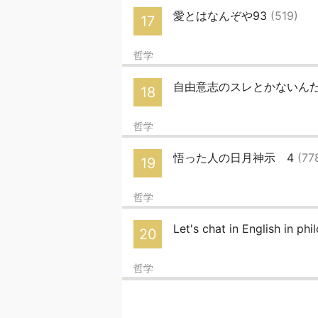
愛とはなんぞや93
(519)
17
哲学
自由意志のスレとかないん
18
哲学
悟った人の日月神示 4
(77
19
哲学
Let's chat in English in ph
20
哲学