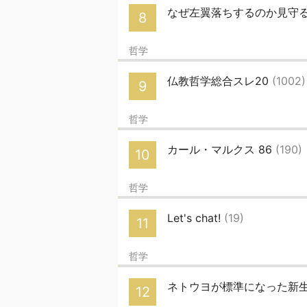
なぜ左翼落ちするのか見守る
8
哲学
仏教哲学総合スレ20
(1002)
9
哲学
カール・マルクス 86
(190)
10
哲学
Let's chat!
(19)
11
哲学
ネトウヨが標準になった新生
12