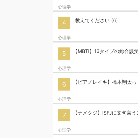
心理学
教えてください
(6)
4
心理学
【MBTI】16タイプの総合
5
心理学
【ピアノレイキ】橋本翔太っ
6
心理学
【ナメクジ】ISFJに文句言
7
心理学