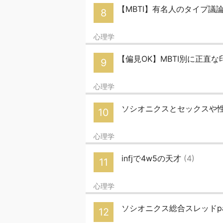
【MBTI】有名人のタイプ議論ス
8
心理学
【偏見OK】MBTI別に正直
9
心理学
ソシオニクスとセックスや性的
10
心理学
infjで4w5の天才
(4)
11
心理学
ソシオニクス総合スレッドpar
12