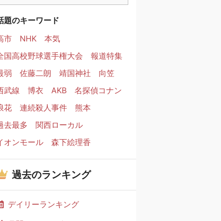
話題のキーワード
高市
NHK
本気
全国高校野球選手権大会
報道特集
最弱
佐藤二朗
靖国神社
向笠
西武線
博衣
AKB
名探偵コナン
浪花
連続殺人事件
熊本
過去最多
関西ローカル
イオンモール
森下絵理香
過去のランキング
デイリーランキング