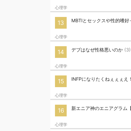
心理学
MBTIとセックスや性的嗜
13
心理学
デブはなぜ性格悪いのか
(3)
14
心理学
INFPになりたくねぇぇぇ
15
心理学
新エニア神のエニアグラム
16
心理学