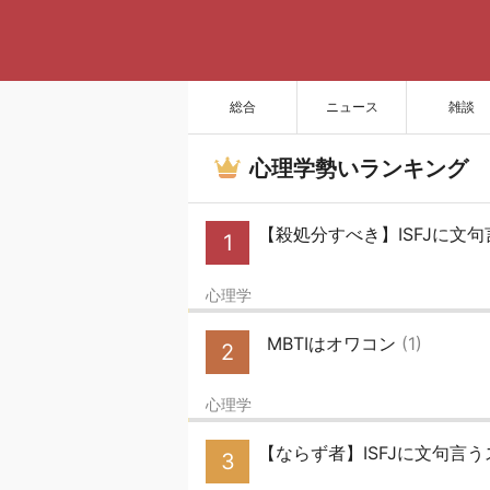
総合
ニュース
雑談
心理学勢いランキング
【殺処分すべき】ISFJに文
1
心理学
MBTIはオワコン
(1)
2
心理学
【ならず者】ISFJに文句言
3