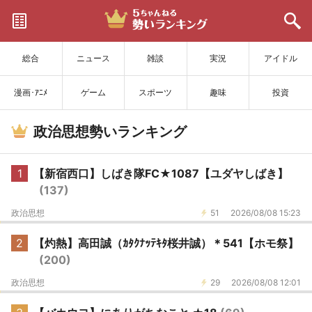
サイトを更新
総合
ニュース
雑談
実況
アイドル
漫画･ｱﾆﾒ
ゲーム
スポーツ
趣味
投資
政治思想勢いランキング
1
【新宿西口】しばき隊FC★1087【ユダヤしばき】
(137)
政治思想
51
2026/08/08 15:23
2
【灼熱】高田誠（ｶﾀｸﾅｯﾃｷﾀ桜井誠）＊541【ホモ祭】
(200)
政治思想
29
2026/08/08 12:01