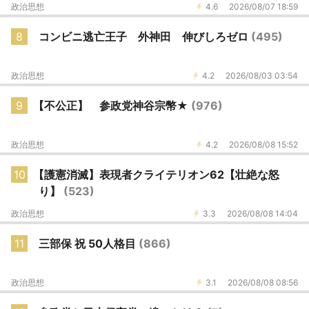
政治思想
4.6
2026/08/07 18:59
8
コンビニ逃亡王子 外神田 伸びしろゼロ
(495)
政治思想
4.2
2026/08/03 03:54
9
【不公正】 参政党神谷宗幣★
(976)
政治思想
4.2
2026/08/08 15:52
10
【護憲消滅】表現者クライテリオン62【壮絶な怒
り】
(523)
政治思想
3.3
2026/08/08 14:04
11
三部保 祝 50人格目
(866)
政治思想
3.1
2026/08/08 08:56