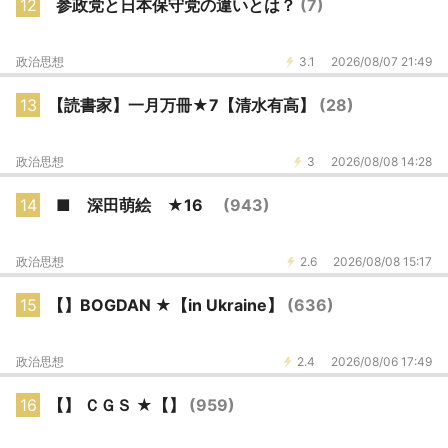
12
参政党と日本保守党の違いとは？
(7)
政治思想
3.1
2026/08/07 21:49
13
【読書家】一月万冊★7【清水有高】
(28)
政治思想
3
2026/08/08 14:28
14
■ 深田萌絵 ★16
(943)
政治思想
2.6
2026/08/08 15:17
15
【】BOGDAN ★【in Ukraine】
(636)
政治思想
2.4
2026/08/06 17:49
16
【】 ＣＧＳ ★【】
(959)