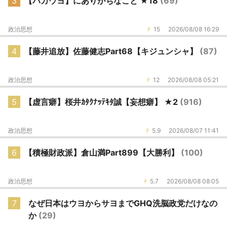
3
【バカウヨ】にありがちなこと ★18
(69)
政治思想
15
2026/08/08 16:29
4
【藤井追放】佐藤健志Part68【キジュンシャ】
(87)
政治思想
12
2026/08/08 05:21
5
【虚言癖】桜井ｶﾀｸﾅｯﾃｷﾀ誠【妄想癖】 ★2
(916)
政治思想
5.9
2026/08/07 11:41
6
【積極財政派】倉山満Part899【大勝利】
(100)
政治思想
5.7
2026/08/08 08:05
7
なぜ日本はウヨからサヨまでGHQ洗脳政党だけなの
か
(29)