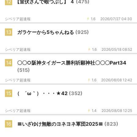
12
【室伏さんで暇つぶし】 ４
(475)
シベリア超速報
1.6
2026/07/27 04:30
13
ガラケーから5ちゃんねる
(925)
シベリア超速報
1.6
2026/05/18 08:52
14
〇〇○阪神タイガース勝利祈願神社〇〇〇Part34
(515)
シベリア超速報
1.6
2026/08/08 12:42
15
（ ´ω｀）・・・★42
(352)
シベリア超速報
1.4
2026/08/08 12:25
16
〓いざゆけ無敵のヨネヨネ軍団2025〓
(823)