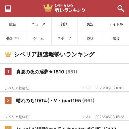
サイトを更新
総合
ニュース
雑談
実況
アイドル
漫画･ｱﾆﾒ
ゲーム
スポーツ
趣味
投資
シベリア超速報勢いランキング
1
真夏の夜の淫夢★1810
(551)
シベリア超速報
90
2026/08/08 16:09
2
晴れのち100%(・∀・)part195
(661)
シベリア超速報
34
2026/08/08 15:23