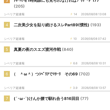
3
ﾁｬｰﾊﾝを1時間誰にも見られなければﾌﾞﾘｻﾞｰﾄﾞ177
(205)
シベリア超速報
14
2026/08/08 13:08
4
二次美少女を貼り続けるスレPart89(慣性)
(193)
シベリア超速報
10
2026/08/08 07:42
5
真夏の夜のスエズ渡河作戦
(840)
シベリア超速報
6.6
2026/08/08 10:31
6
（ ＾ω＾）つｼﾍﾞﾘｱでﾏﾀｰﾘ その69
(702)
シベリア超速報
3.9
2026/08/08 13:57
7
(´･ω･`)けんか腰で馴れ合う816回目
(77)