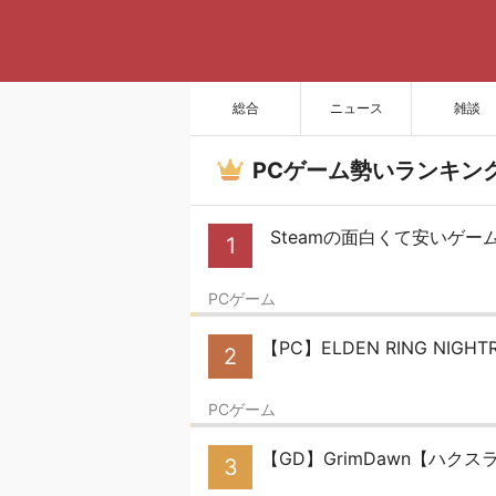
総合
ニュース
雑談
PCゲーム勢いランキン
Steamの面白くて安いゲーム教
1
PCゲーム
【PC】ELDEN RING NIGH
2
PCゲーム
【GD】GrimDawn【ハクスラ
3