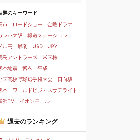
話題のキーワード
高市
ロードショー
金曜ドラマ
ガンバ大阪
報道ステーション
ドル円
最弱
USD
JPY
鹿島アントラーズ
米国株
熊本地震
博衣
平成
全国高校野球選手権大会
日向坂
熊本
ワールドビジネスサテライト
横浜FM
イオンモール
過去のランキング