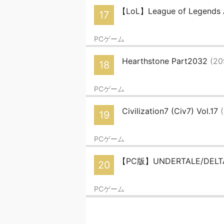
【LoL】League of Legends
17
PCゲーム
Hearthstone Part2032
(20
18
PCゲーム
Civilization7 (Civ7) Vol.17
19
PCゲーム
【PC版】UNDERTALE/DE
20
PCゲーム