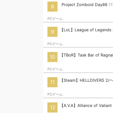
Project Zomboid Day86
(1
8
PCゲーム
【LoL】League of Legend
9
PCゲーム
【TBoR】Task Bar of Ragna
10
PCゲーム
【Steam】HELLDIVERS 2
11
PCゲーム
【A.V.A】Alliance of Valia
12