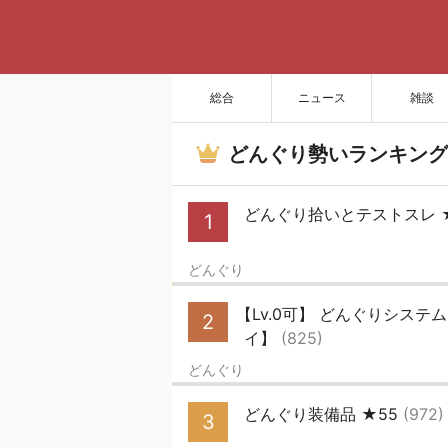
総合
ニュース
雑談
どんぐり勢いランキング
どんぐり拾いとテストスレ 
1
どんぐり
【Lv.0可】 どんぐりシス
2
イ】
(825)
どんぐり
どんぐり装備品 ★55
(972)
3