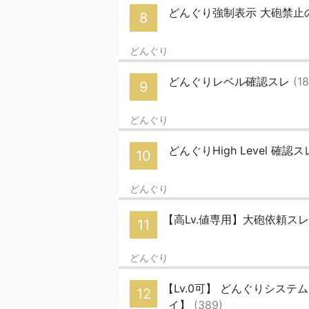
どんぐり強制表示 大砲禁止
8
どんぐり
どんぐりレベル確認スレ
(1
9
どんぐり
どんぐりHigh Level 確認スレ
10
どんぐり
【高Lv.値専用】大砲依頼ス
11
どんぐり
【Lv.0可】 どんぐりシステ
12
イ】
(389)