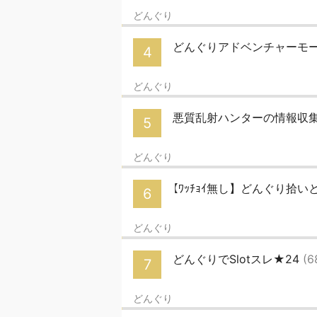
どんぐり
どんぐりアドベンチャーモ
4
どんぐり
悪質乱射ハンターの情報収集所
5
どんぐり
【ﾜｯﾁｮｲ無し】どんぐり拾い
6
どんぐり
どんぐりでSlotスレ★24
(6
7
どんぐり