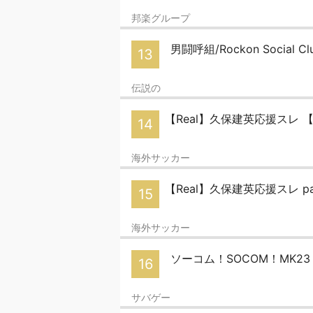
邦楽グループ
男闘呼組/Rockon Social C
13
伝説の
【Real】久保建英応援スレ 【S
14
海外サッカー
【Real】久保建英応援スレ par
15
海外サッカー
ソーコム！SOCOM！MK23！
16
サバゲー