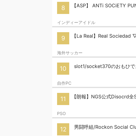
【ASP】 ANTi SOCiETY PU
8
インディーアイドル
【La Real】Real Sociedad
9
海外サッカー
slot1/socket370のおも
10
自作PC
【朗報】NGS公式Disocrd
11
PSO
男闘呼組/Rockon Social C
12