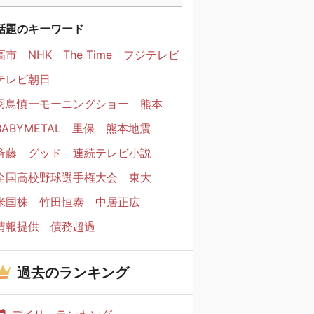
話題のキーワード
高市
NHK
The Time
フジテレビ
テレビ朝日
羽鳥慎一モーニングショー
熊本
BABYMETAL
里保
熊本地震
斉藤
グッド
連続テレビ小説
全国高校野球選手権大会
東大
米国株
竹田恒泰
中居正広
情報提供
債務超過
過去のランキング