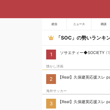
総合
ニュース
雑談
「SOC」の勢いランキ
ソサエティー◆SOCIETY
(1
1
懐かし洋画
【Real】久保建英応援スレ par
2
海外サッカー
【Real】久保建英応援スレ par
3