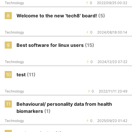
Technology
0
2022/09/25 00:32
8
Welcome to the new 'tech8' board!
(5)
Technology
0
2024/08/18 00:14
9
Best software for linux users
(15)
Technology
0
2024/12/23 07:22
10
test
(11)
Technology
0
2022/11/11 23:49
11
Behavioural/ personality data from health
biomarkers
(1)
Technology
0
2025/09/23 01:42