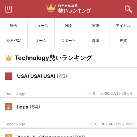
サイトを更新
総合
ニュース
雑談
実況
アイドル
漫画･ｱﾆﾒ
ゲーム
スポーツ
趣味
投資
Technology勢いランキング
1
USA! USA! USA!
(45)
Technology
0
2026/07/29 00:04
2
linux
(54)
Technology
0
2026/07/09 23:55