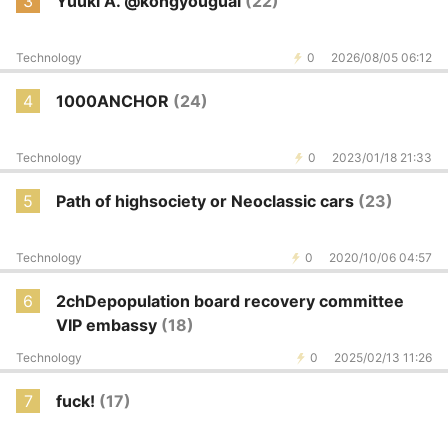
3
Yuuki A. @kongyouguai
(22)
Technology
0
2026/08/05 06:12
4
1000ANCHOR
(24)
Technology
0
2023/01/18 21:33
5
Path of highsociety or Neoclassic cars
(23)
Technology
0
2020/10/06 04:57
6
2chDepopulation board recovery committee
VIP embassy
(18)
Technology
0
2025/02/13 11:26
7
fuck!
(17)