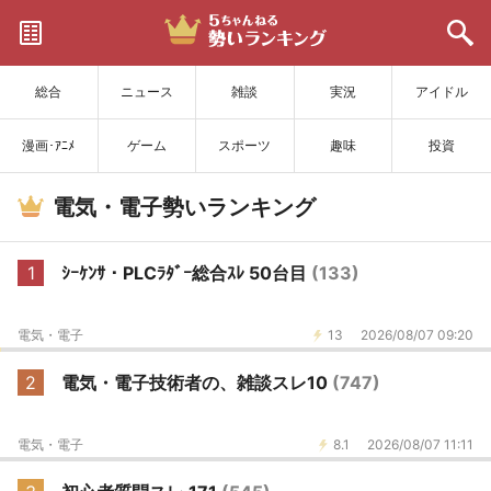
サイトを更新
総合
ニュース
雑談
実況
アイドル
漫画･ｱﾆﾒ
ゲーム
スポーツ
趣味
投資
電気・電子勢いランキング
1
ｼｰｹﾝｻ・PLCﾗﾀﾞｰ総合ｽﾚ 50台目
(133)
電気・電子
13
2026/08/07 09:20
2
電気・電子技術者の、雑談スレ10
(747)
電気・電子
8.1
2026/08/07 11:11