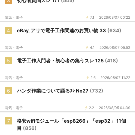
3
初心者質問スレ 171
(545)
電気・電子
7.1
2026/08/07 00:22
4
eBay, アリで電子工作関連のお買い物 33
(634)
電気・電子
4.1
2026/08/07 05:52
5
電子工作入門者・初心者の集うスレ 125
(418)
電気・電子
2.6
2026/08/07 11:22
6
ハンダ作業について語るｽﾚ No27
(732)
電気・電子
2.2
2026/08/05 04:39
7
格安wifiモジュール「esp8266」「esp32」 11個
目
(856)