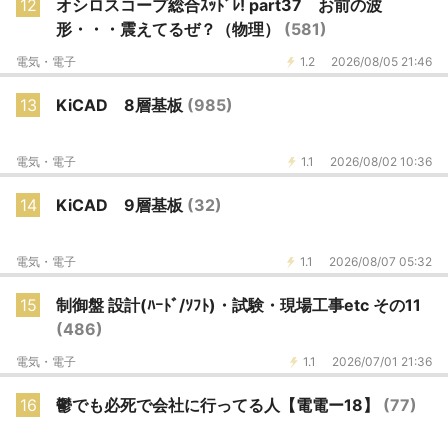
12
オシロスコープ総合ｽｯﾄﾞﾚ! part37 お前の波
形・・・震えてるぜ？（物理）
(581)
電気・電子
1.2
2026/08/05 21:46
13
KiCAD 8層基板
(985)
電気・電子
1.1
2026/08/02 10:36
14
KiCAD 9層基板
(32)
電気・電子
1.1
2026/08/07 05:32
15
制御盤 設計(ﾊｰﾄﾞ/ｿﾌﾄ)・試験・現場工事etc その11
(486)
電気・電子
1.1
2026/07/01 21:36
16
鬱でも必死で会社に行ってる人【電電ー18】
(77)