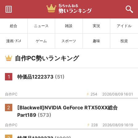
サイトを更新
総合
ニュース
雑談
実況
アイドル
漫画･ｱﾆﾒ
ゲーム
スポーツ
趣味
投資
自作PC勢いランキング
1
特価品1222373
(51)
自作PC
254
2026/08/09 16:01
2
[Blackwell]NVIDIA GeForce RTX50XX総合
Part189
(573)
自作PC
228
2026/08/09 16:19