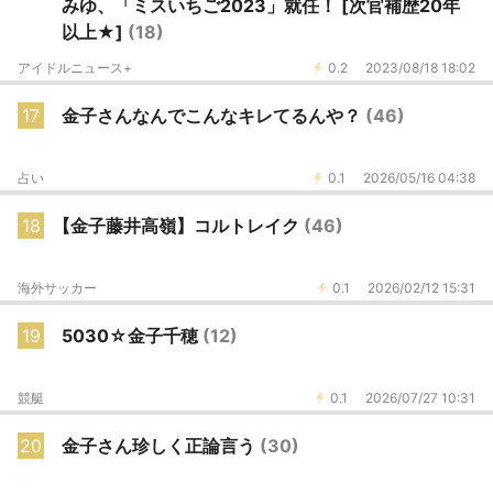
みゆ、「ミスいちご2023」就任！ [次官補歴20年
以上★]
(18)
アイドルニュース+
0.2
2023/08/18 18:02
17
金子さんなんでこんなキレてるんや？
(46)
占い
0.1
2026/05/16 04:38
18
【金子藤井高嶺】コルトレイク
(46)
海外サッカー
0.1
2026/02/12 15:31
19
5030☆金子千穂
(12)
競艇
0.1
2026/07/27 10:31
20
金子さん珍しく正論言う
(30)