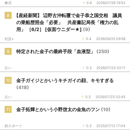
株式
0.6
2026/07/29 19:53
8
【産経新聞】 辺野古沖転覆で金子恭之国交相 議員
の乗船歴照会「必要」 共産書記局長「権力の乱
用」 ［6/2］ [仮面ウニダー★]
(9)
社説+
0.4
2026/06/25 09:58
9
特定された金子の最終手段「血液型」
(250)
占い
0.3
2026/07/23 02:11
10
金子ガイジとかいうキチガイの顔、キモすぎる
(418)
占い
0.3
2026/07/23 02:45
11
金子拓輝とかいう小野啓太の金魚のフン
(10)
的スポーツ
0.3
2025/07/12 17:04