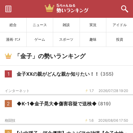
サイトを更新
総合
ニュース
雑談
実況
アイドル
漫画･ｱﾆﾒ
ゲーム
スポーツ
趣味
投資
「金子」の勢いランキング
1
金子XXの親がどんな親か知りたい！！
(355)
インターネット
1.7
2026/07/28 19:20
2
◆K-1◆金子晃大◆傷害容疑で送検◆
(819)
格闘技
1.6
2026/08/06 17:50