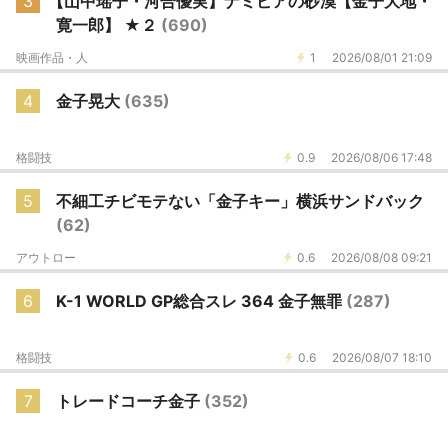
3
【山中瑶子・河合優実】ナミビアの砂漠【金子大地・
寛一郎】 ★２
(690)
映画作品・人
1
2026/08/01 21:09
4
金子晃大
(635)
格闘技
0.9
2026/08/06 17:48
5
不細工チビモテない「金子キー」横浜サンドバック
(62)
アウトロー
0.6
2026/08/08 09:21
6
K-1 WORLD GP総合スレ 364 金子無罪
(287)
格闘技
0.6
2026/08/07 18:10
7
トレードコーチ金子
(352)