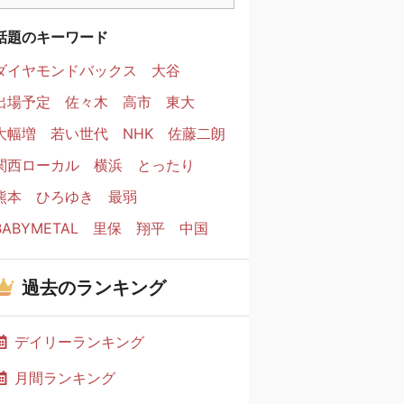
話題のキーワード
ダイヤモンドバックス
大谷
出場予定
佐々木
高市
東大
大幅増
若い世代
NHK
佐藤二朗
関西ローカル
横浜
とったり
熊本
ひろゆき
最弱
BABYMETAL
里保
翔平
中国
過去のランキング
デイリーランキング
月間ランキング