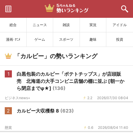
サイトを更新
総合
ニュース
雑談
実況
アイドル
漫画･ｱﾆﾒ
ゲーム
スポーツ
趣味
投資
「カルビー」の勢いランキング
1
白黒包装のカルビー「ポテトチップス」が店頭販
売 北海道の大手コンビニ店舗の棚に並ぶ [朝一か
ら閉店までφ★]
(136)
ビジネスnews+
2.2
2026/07/30 08:04
2
カルビー大収穫祭 8
(623)
懸賞
0.6
2026/08/04 11:40