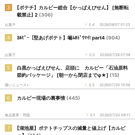
3
【ポテチ】カルビー総合【かっぱえびせん】 [無断転
載禁止] 2
(306)
お菓子
0.4
2026/08/07 01:23
4
ｶﾙﾋﾞｰ【堅あげポテト】噛ﾑﾎﾄﾞｳﾏｲ! part4
(904)
お菓子
0.3
2026/07/28 07:58
5
白黒かっぱえびせん、店頭に カルビー「石油原料
節約パッケージ」 [朝一から閉店までφ★]
(15)
痛いニュース+
0.3
2026/07/30 10:56
6
カルビー現場の裏事情
(445)
食品業界・問題
0.1
2026/07/30 06:11
7
【湖池屋】ポテトチップスの減量と値上げ【カルビ